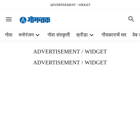
ADVERTISEMENT / WIDGET
H
गोवा
मनोरंजन
गोवा संस्कृती
क्रीडा
गोंयकाराचें मत
वेब 
e
a
ADVERTISEMENT / WIDGET
d
e
ADVERTISEMENT / WIDGET
r
m
e
n
u
i
t
e
m
s