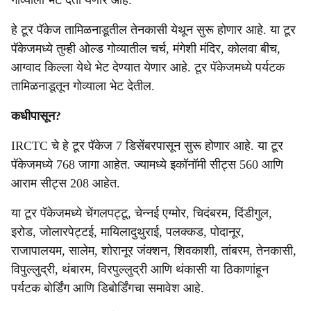
गोव्याला भेट देता येणार आहे.
हे टूर पॅकेज तामिळनाडूतील तेनकासी येथून सुरू होणार आहे. या टूर
पॅकेजमध्ये तुम्ही ओल्ड गोव्यातील चर्च, मंगेशी मंदिर, कोलवा बीच,
आग्वाद किल्ला येथे भेट देण्यात येणार आहे. टूर पॅकेजमध्ये पर्यटक
तामिळनाडूतून गोव्याला भेट देतील.
कधीपासून?
IRCTC चे हे टूर पॅकेज 7 डिसेंबरपासून सुरू होणार आहे. या टूर
पॅकेजमध्ये 768 जागा आहेत. ज्यामध्ये इकॉनॉमी सीट्स 560 आणि
आराम सीट्स 208 आहेत.
या टूर पॅकेजमध्ये चेंगलपट्टू, चेन्नई एग्मोर, चिदंबरम, दिंडीगुल,
इरोड, जोलारपेट्टई, मायिलादुथुराई, पलक्कड, पोदानूर,
राजापालयम, सालेम, शोरानूर जंक्शन, शिवकाशी, तांबरम, तेनकासी,
विपुल्लुद्री, थंबारम, विरपुल्लुद्री आणि थंकासी या ठिकाणांहून
पर्यटक बोर्डिंग आणि डिबोर्डिंगचा समावेश आहे.