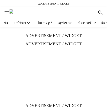
ADVERTISEMENT / WIDGET
H
गोवा
मनोरंजन
गोवा संस्कृती
क्रीडा
गोंयकाराचें मत
वेब 
e
a
ADVERTISEMENT / WIDGET
d
e
ADVERTISEMENT / WIDGET
r
m
e
n
u
i
t
e
m
s
ADVERTISEMENT / WIDGET