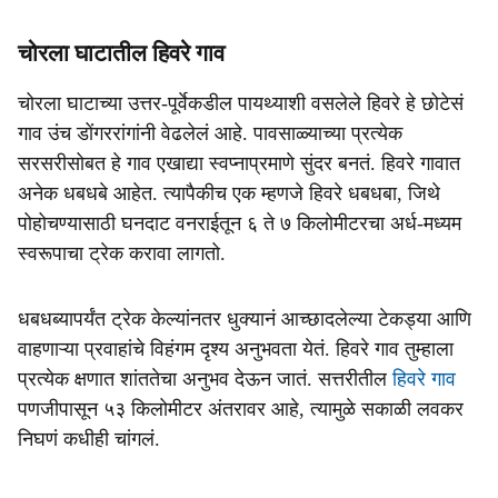
चोरला घाटातील हिवरे गाव
चोरला घाटाच्या उत्तर-पूर्वेकडील पायथ्याशी वसलेले हिवरे हे छोटेसं
गाव उंच डोंगररांगांनी वेढलेलं आहे. पावसाळ्याच्या प्रत्येक
सरसरीसोबत हे गाव एखाद्या स्वप्नाप्रमाणे सुंदर बनतं. हिवरे गावात
अनेक धबधबे आहेत. त्यापैकीच एक म्हणजे हिवरे धबधबा, जिथे
पोहोचण्यासाठी घनदाट वनराईतून ६ ते ७ किलोमीटरचा अर्ध-मध्यम
स्वरूपाचा ट्रेक करावा लागतो.
धबधब्यापर्यंत ट्रेक केल्यांनतर धुक्यानं आच्छादलेल्या टेकड्या आणि
वाहणाऱ्या प्रवाहांचे विहंगम दृश्य अनुभवता येतं. हिवरे गाव तुम्हाला
प्रत्येक क्षणात शांततेचा अनुभव देऊन जातं. सत्तरीतील
हिवरे गाव
पणजीपासून ५३ किलोमीटर अंतरावर आहे, त्यामुळे सकाळी लवकर
निघणं कधीही चांगलं.