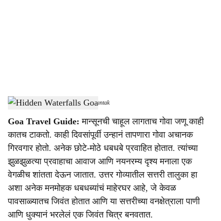
c
i
a
l
s
Hidden Waterfalls Goa
-
Dainik Gomantak
h
Goa Travel Guide:
मान्सूनची चाहूल लागताच गोवा जणू काही
a
कातच टाकतो. काही दिवसांपूर्वी उन्हानं तापणारा गोवा अचानक
r
गिरवगार होतो. अनेक छोटे-मोठे धबधबे प्रवाहित होतात. त्यांच्या
झुळझुळत्या प्रवाहाचा आवाज आणि नयनरम्य दृश्य मनाला एक
e
वेगळीच शांतता देऊन जातात. उत्तर गोव्यातील सत्तरी तालुका हा
अशा अनेक मनमोहक धबधब्यांचं माहेरघर आहे, जे केवळ
पावसाळ्यातच जिवंत होतात आणि या सत्तरीच्या वनक्षेत्राला पाणी
आणि धुक्यानं भरलेलं एक जिवंत चित्र बनवतात.