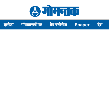
क्रीडा
गोंयकाराचें मत
वेब स्टोरीज
Epaper
देश