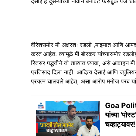
देसाई हे दुसऱ्यांच्या नावाने बनावट फेसबुक पेज
वीरेशसमोर मी अक्षरशः रडलो ,माझ्यात आणि आमदा
करत आहेत. त्यामुळे मी बोरकर यांच्यासमोर रडलोह
रितसर पद्धतीने तो ताब्यात घ्यावा, असे आवाहन मी स
प्रतिसाद दिला नाही. आदित्य देसाई आणि ज्युलियस आ
प्रयत्न चालवले आहेत, असा आरोप मनोज परब यां
Goa Politi
यांच्या 'पो
चव्‍हाट्यावर!