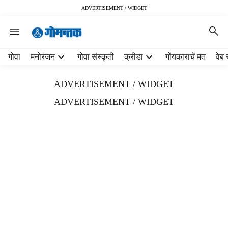
ADVERTISEMENT / WIDGET
H
गोवा
मनोरंजन
गोवा संस्कृती
क्रीडा
गोंयकाराचें मत
वेब 
e
a
ADVERTISEMENT / WIDGET
d
e
ADVERTISEMENT / WIDGET
r
m
e
n
u
i
t
e
m
s