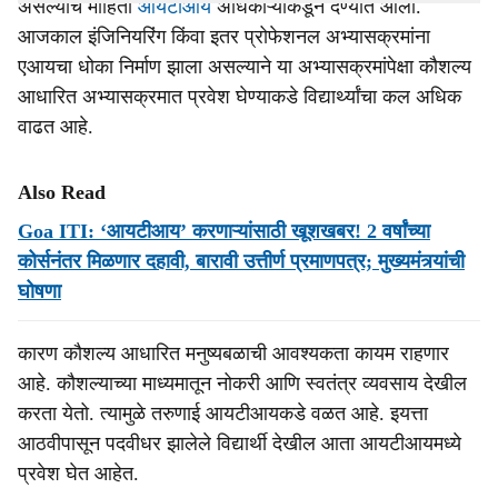
असल्याचे माहिती
आयटीआय
अधिकाऱ्यांकडून देण्यात आली.
आजकाल इंजिनियरिंग किंवा इतर प्रोफेशनल अभ्यासक्रमांना
एआयचा धोका निर्माण झाला असल्याने या अभ्यासक्रमांपेक्षा कौशल्य
आधारित अभ्यासक्रमात प्रवेश घेण्याकडे विद्यार्थ्यांचा कल अधिक
वाढत आहे.
Also Read
Goa ITI: ‘आयटीआय’ करणाऱ्यांसाठी खूशखबर! 2 वर्षांच्‍या
कोर्सनंतर मिळणार दहावी, बारावी उत्तीर्ण प्रमाणपत्र; मुख्‍यमंत्र्यांची
घोषणा
कारण कौशल्य आधारित मनुष्यबळाची आवश्‍यकता कायम राहणार
आहे. कौशल्याच्या माध्यमातून नोकरी आणि स्वतंत्र व्यवसाय देखील
करता येतो. त्यामुळे तरुणाई आयटीआयकडे वळत आहे. इयत्ता
आठवीपासून पदवीधर झालेले विद्यार्थी देखील आता आयटीआयमध्ये
प्रवेश घेत आहेत.