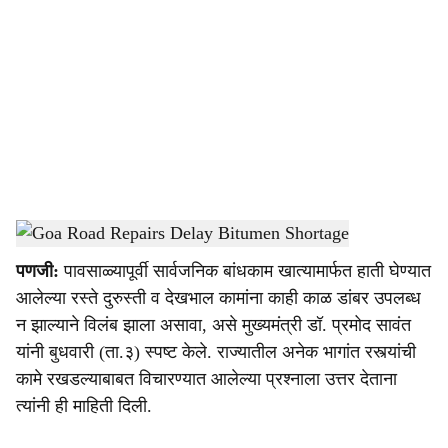
o
c
i
a
l
s
Goa Road Repairs
-
Dainik Gomantak
h
पणजी:
पावसाळ्यापूर्वी सार्वजनिक बांधकाम खात्यामार्फत हाती घेण्यात
a
आलेल्या रस्ते दुरुस्ती व देखभाल कामांना काही काळ डांबर उपलब्ध
r
न झाल्याने विलंब झाला असावा, असे मुख्यमंत्री डॉ. प्रमोद सावंत
यांनी बुधवारी (ता.३) स्पष्ट केले. राज्यातील अनेक भागांत रस्त्यांची
e
कामे रखडल्याबाबत विचारण्यात आलेल्या प्रश्नाला उत्तर देताना
त्यांनी ही माहिती दिली.