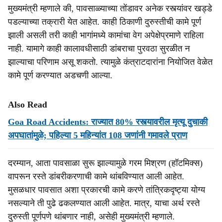
मुख्यमंत्री म्हणाले की, पावसाळ्याच्या तोंडावर अनेक रस्त्यांवर खड्डे
पडल्याच्या तक्रारी येत आहेत. काही ठिकाणी दुरुस्तीची कामे पूर्ण
झाली असली तरी काही भागांमध्ये कामांचा वेग अपेक्षेप्रमाणे राहिला
नाही. यामागे काही कालावधीसाठी डांबराचा पुरवठा सुरळीत न
झाल्याचा परिणाम असू शकतो. त्यामुळे कंत्राटदारांना नियोजित वेळेत
कामे पूर्ण करण्यात अडचणी आल्या.
Also Read
Goa Road Accidents: राज्यात 80% रस्त्यावरील मृत्यू दुचाकी
अपघातांमुळे; पहिल्या 5 महिन्यांत 108 जणांनी गमावले प्राण
दरम्यान, आता पावसाळा सुरू झाल्यामुळे गरम मिश्रण (हॉटमिक्स)
वापरून रस्ते डांबरीकरणाची कामे थांबविण्यात आली आहेत.
मुसळधार पावसात अशा प्रकारची कामे करणे तांत्रिकदृष्ट्या योग्य
नसल्याने ती पुढे ढकलण्यात आली आहेत. मात्र, याचा अर्थ रस्ते
दुरुस्ती पूर्णपणे थांबणार नाही, असेही मुख्यमंत्री म्हणाले.