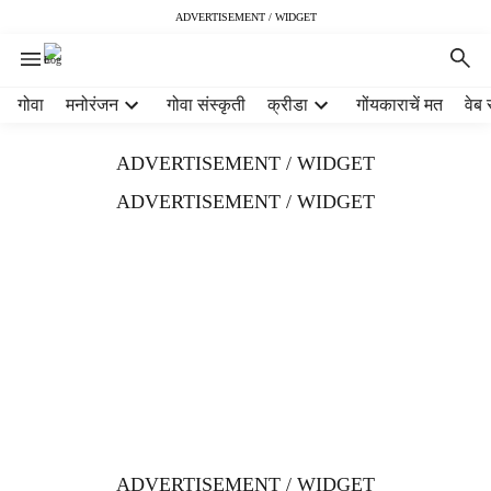
ADVERTISEMENT / WIDGET
H
गोवा
मनोरंजन
गोवा संस्कृती
क्रीडा
गोंयकाराचें मत
वेब 
e
a
ADVERTISEMENT / WIDGET
d
e
ADVERTISEMENT / WIDGET
r
m
e
n
u
i
t
e
m
s
ADVERTISEMENT / WIDGET