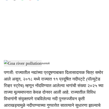
o
c
i
a
l
s
Goa river pollution
-
Dainik Gomantak
h
पणजी: राज्यातील नद्यांच्या प्रदूषणाबाबत दिलासादायक चित्र समोर
a
आले असून, २०१८ मध्ये राज्यात ११ प्रदूषित नदीपट्टे (पॉल्युटेड
r
रिव्हर स्ट्रेच) म्हणून नोंदविण्यात आलेल्या भागांची संख्या २०२५ च्या
ताज्या मूल्यमापनात केवळ दोनवर आली आहे. राज्यातील विविध
e
विभागांनी संयुक्तपणे राबविलेल्या नदी पुनरुज्जीवन कृती
आराखड्यामुळे नदीपाण्याच्या गुणवत्तेत सातत्याने सुधारणा झाल्याचे