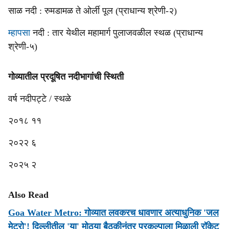
साळ नदी : रुमडामळ ते ओर्ली पूल (प्राधान्य श्रेणी-२)
म्हापसा
नदी : तार येथील महामार्ग पुलाजवळील स्थळ (प्राधान्य
श्रेणी-५)
गोव्यातील प्रदूषित नदीभागांची स्थिती
वर्ष नदीपट्टे / स्थळे
२०१८ ११
२०२२ ६
२०२५ २
Also Read
Goa Water Metro: गोव्यात लवकरच धावणार अत्याधुनिक 'जल
मेट्रो'! दिल्लीतील 'या' मोठ्या बैठकीनंतर प्रकल्पाला मिळाली रॉकेट