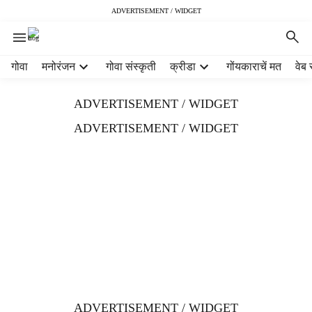
ADVERTISEMENT / WIDGET
H
गोवा
मनोरंजन
गोवा संस्कृती
क्रीडा
गोंयकाराचें मत
वेब 
e
a
ADVERTISEMENT / WIDGET
d
e
ADVERTISEMENT / WIDGET
r
m
e
n
u
i
t
e
m
s
ADVERTISEMENT / WIDGET