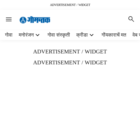
ADVERTISEMENT / WIDGET
H
गोवा
मनोरंजन
गोवा संस्कृती
क्रीडा
गोंयकाराचें मत
वेब 
e
a
ADVERTISEMENT / WIDGET
d
e
ADVERTISEMENT / WIDGET
r
m
e
n
u
i
t
e
m
s