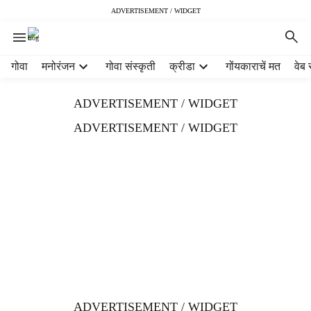
ADVERTISEMENT / WIDGET
H
गोवा
मनोरंजन
गोवा संस्कृती
क्रीडा
गोंयकाराचें मत
वेब 
e
a
ADVERTISEMENT / WIDGET
d
e
ADVERTISEMENT / WIDGET
r
m
e
n
u
i
t
e
m
s
ADVERTISEMENT / WIDGET