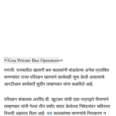
o
c
i
a
l
s
Goa Private Bus Operators
-
Dainik Gomantak
h
पणजी: राज्यातील खासगी बस चालकांनी मांडलेल्या अनेक प्रलंबित
a
मागण्यांवर राज्य परिवहन खात्याने कार्यवाही सुरू केली असल्याचे
r
आरटीआय कार्यकर्ते सुदीप ताम्हणकर यांना कळविले आहे.
e
परिवहन संचालक अरविंद बी. खुटकर यांची एका पत्राद्वारे विभागाने
ताम्हणकर यांनी गेल्या तीन वर्षांत सादर केलेल्या निवेदनांवर सविस्तर
स्थिती अहवाल दिला आहे.
बस
चालकांच्या मागण्यांचे निराकरण न