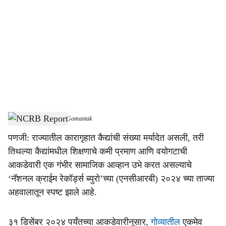
o
c
i
a
l
s
NCRB Report
-
Dainik Gomantak
h
पणजी: राज्यातील कारागृहात कैद्यांची संख्या मर्यादेत असली, तरी
a
तिथल्या कैद्यांमधील शिक्षणाचे कमी प्रमाण आणि वयोगटाची
r
आकडेवारी एक गंभीर सामाजिक आव्हान उभे करत असल्याचे
‘नॅशनल क्राईम रेकॉर्ड्स ब्युरो’च्या (एनसीआरबी) २०२४ च्या ताज्या
e
अहवालातून स्पष्ट झाले आहे.
३१ डिसेंबर २०२४ पर्यंतच्या आकडेवारीनुसार,
गोव्यातील
एकमेव