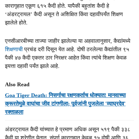
कारागृहात एकूण ६१५ कैदी होते. यापैकी बहुतांश कैदी हे
‘अंडरट्रायल’ कैदी असून ते अशिक्षित किंवा दहावीपर्यंत शिक्षण
झालेले होते.
एनसीआरबीच्या ताज्या जाहीर झालेल्या या अहवालानुसार, कैद्यांमध्ये
शिक्षणाची
प्रचंड दरी दिसून येत आहे. दोषी ठरलेल्या कैद्यांतील ९५
पैकी ४७ कैदी एकतर ठार निरक्षर आहेत किंवा त्यांचे शिक्षण केवळ
इयत्ता दहावी पर्यंत झाले आहे.
Also Read
Goa Tiger Death: निसर्गाचा रक्षणकर्ताच धोक्यात! मानवाच्या
क्रूरतेमुळे वाघांचा जीव टांगणीला; पूर्वजांनी पुजलेला 'व्याघ्रदेव'
रक्ताळला
अंडरट्रायल कैदी यांच्यात हे प्रमाण अधिक असून ५१९ पैकी ३३८
कैदी या श्रेणीत येतात. संपूर्ण कारागृहात केवळ १५ दोषी आणि ३६