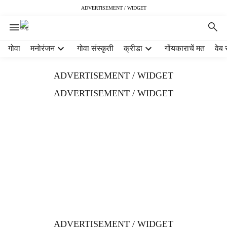
ADVERTISEMENT / WIDGET
H
गोवा
मनोरंजन
गोवा संस्कृती
क्रीडा
गोंयकाराचें मत
वेब 
e
a
ADVERTISEMENT / WIDGET
d
e
ADVERTISEMENT / WIDGET
r
m
e
n
u
i
t
e
m
s
ADVERTISEMENT / WIDGET