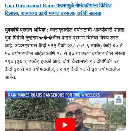
Goa Unseasonal Rain: पावसामुळे गोमंतकीयांना किंचित
दिलासा, राज्‍याच्‍या काही भागांत बरसला; तरीही उकाडा
युवकांचे प्रमाण अधिक :
कारागृहातील वयोगटाची आकडेवारी पाहता,
युवा पिढीचे गुन्हेगार���तील वाढते प्रमाण चिंतेचा विषय ठरत
आहे. अंडरट्रायल कैदी ५१९ पैकी २६८ (५१.६ टक्के) कैदी ३० ते
५० वयोगटातील आहेत आणि १८ ते ३० या तरुण वयोगटातील संख्या
१९० (३६.६ टक्के) इतकी आहे. दोषी कैद्यांमध्ये ९५ दोषींपैकी ५९
कैदी ३० ते ५० वयोगटातील, तर १९ कैदी १८ ते ३० वयोगटातील
आहेत.