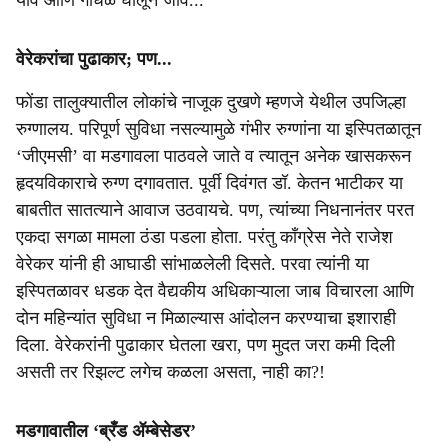
यावे आणि गोंधळ घालून जावे...
वेरेकरांचा पुढाकार; पण...
फोंडा तालुक्यातील लोकांचे नाजूक दुखणे म्हणजे येथील उपजिल्हा
रुग्‍णालय. परिपूर्ण सुविधा नसल्यामुळे गंभीर रुग्णांना या इस्पितळातून
‘जीएमसी’ वा मडगावला पाठवले जाते व त्यातून अनेक खासकरून
हृदयविकाराचे रुग्ण दगावतात. पूर्वी दिवंगत डॉ. केतन भाटीकर या
बाबतीत सातत्याने आवाज उठवायचे. पण, त्यांच्या निधनानंतर परत
एकदा सगळा मामला ठंडा पडला होता. परंतु काँग्रेस नेते राजेश
वेरेकर यांनी ही आघाडी सांभाळलेली दिसते. परवा त्यांनी या
इस्पितळावर धडक देत वैद्यकीय अधिकाऱ्याला जाब विचारला आणि
दोन महिन्यांत सुविधा न मिळाल्यास आंदोलन करण्याचा इशाराही
दिला. वेरेकरांनी पुढाकार घेतला खरा, पण मुदत जरा कमी दिली
असती तर रिझल्‍ट लगेच कळला असता, नाही का?!
मडगावातील ‘ब्रँड ॲम्बेसेडर’