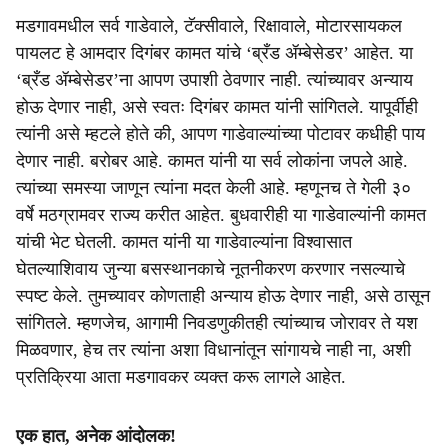
मडगावमधील सर्व गाडेवाले, टॅक्सीवाले, रिक्षावाले, मोटारसायकल
पायलट हे आमदार दिगंबर कामत यांचे ‘ब्रँड ॲम्बेसेडर’ आहेत. या
‘ब्रँड ॲम्बेसेडर’ना आपण उपाशी ठेवणार नाही. त्यांच्यावर अन्याय
होऊ देणार नाही, असे स्वतः दिगंबर कामत यांनी सांगितले. यापूर्वीही
त्यांनी असे म्हटले होते की, आपण गाडेवाल्यांच्या पोटावर कधीही पाय
देणार नाही. बरोबर आहे. कामत यांनी या सर्व लोकांना जपले आहे.
त्यांच्या समस्या जाणून त्यांना मदत केली आहे. म्हणूनच ते गेली ३०
वर्षे मठग्रामवर राज्य करीत आहेत. बुधवारीही या गाडेवाल्यांनी कामत
यांची भेट घेतली. कामत यांनी या गाडेवाल्यांना विश्वासात
घेतल्याशिवाय जुन्या बसस्थानकाचे नूतनीकरण करणार नसल्याचे
स्पष्ट केले. तुमच्यावर कोणताही अन्याय होऊ देणार नाही, असे ठासून
सांगितले. म्हणजेच, आगामी निवडणुकीतही त्यांच्याच जोरावर ते यश
मिळवणार, हेच तर त्यांना अशा विधानांतून सांगायचे नाही ना, अशी
प्रतिक्रिया आता मडगावकर व्यक्त करू लागले आहेत.
एक हात, अनेक आंदोलक!