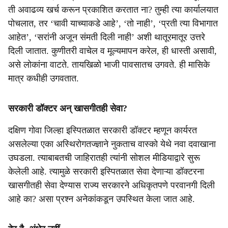
ती अवाढव्य खर्च करून प्रकाशित करतात ना? तुम्ही त्या कार्यालयात
पोचलात, तर ‘चावी याच्याकडे आहे’, ‘तो नाही’, ‘प्रती त्या विभागात
आहेत’, ‘सरांनी अजून संमती दिली नाही’ अशी थातूरमातूर उत्तरे
दिली जातात. कुणीतरी वाचेल व मूल्यमापन करेल, ही धास्ती असावी,
असे लोकांना वाटते. तायखिळो भाजी पावसातच उगवते. ही मासिके
मात्र कधीही उगवतात.
सरकारी डॉक्‍टर अन्‌ खासगीतही सेवा?
दक्षिण गोवा जिल्‍हा इस्‍पितळात सरकारी डॉक्‍टर म्‍हणून कार्यरत
असलेल्‍या एका अस्‍थिरोगतज्‍ज्ञाने नुकताच वास्‍को येथे नवा दवाखाना
उघडला. त्‍याबाबतची जाहिरातही त्‍यांनी सोशल मीडियाद्वारे सुरू
केलेली आहे. त्‍यामुळे सरकारी इस्‍पितळात सेवा देणाऱ्या डॉक्‍टरना
खासगीतही सेवा देण्‍यास राज्‍य सरकारने अधिकृतपणे परवानगी दिली
आहे का? असा प्रश्‍‍न अनेकांकडून उपस्‍थित केला जात आहे.