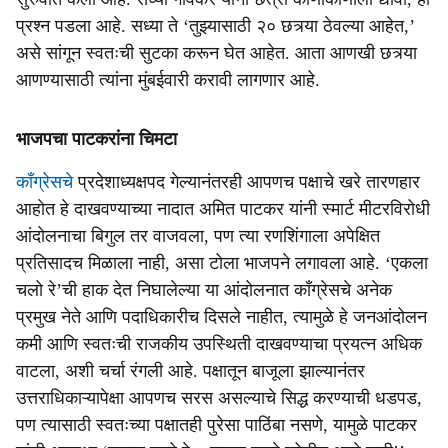
प्रश्न पडला आहे. सध्या ते ‘तुझ्यासाठी २० छत्र्या ठेवल्या आहेत,’
असे सांगून स्वतःची सुटका करून घेत आहेत. आता आणखी छत्र्या
आणण्यासाठी त्यांना मुंबईवारी करावी लागणार आहे.
भाजपचा पाटकरांना चिमटा
काँग्रेसचे
प्रदेशाध्यक्षपद गेल्यानंतरही आपणच पक्षाचे खरे तारणहार
आहोत हे दाखवण्याच्या नादात अमित पाटकर यांनी स्मार्ट मीटरविरोधी
आंदोलनाचा बिगुल तर वाजवला, पण त्या रणशिंगाला अपेक्षित
प्रतिसादच मिळाला नाही, असा टोला भाजपने लगावला आहे. ‘एकला
चलो रे’ची हाक देत निघालेल्या या आंदोलनात काँग्रेसचे अनेक
प्रमुख नेते आणि पदाधिकारीच दिसले नाहीत, त्यामुळे हे जनआंदोलन
कमी आणि स्वतःची राजकीय उपस्थिती दाखवण्याचा प्रयत्न अधिक
वाटला, अशी चर्चा रंगली आहे. पक्षातून बाजूला झाल्यानंतर
उत्तराधिकाऱ्यापेक्षा आपणच सरस असल्याचे सिद्ध करण्याची धडपड,
पण त्यासाठी स्वतःच्या पक्षातही पुरेसा पाठिंबा नसणे, यामुळे पाटकर