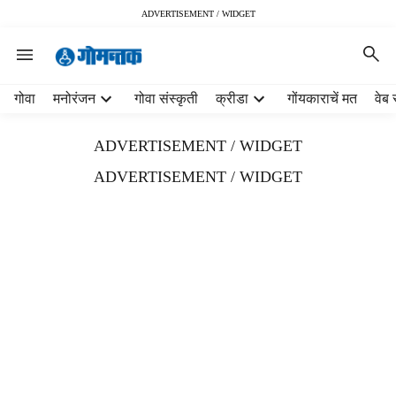
ADVERTISEMENT / WIDGET
H
गोवा
मनोरंजन
गोवा संस्कृती
क्रीडा
गोंयकाराचें मत
वेब 
e
a
ADVERTISEMENT / WIDGET
d
e
ADVERTISEMENT / WIDGET
r
m
e
n
u
i
t
e
m
s