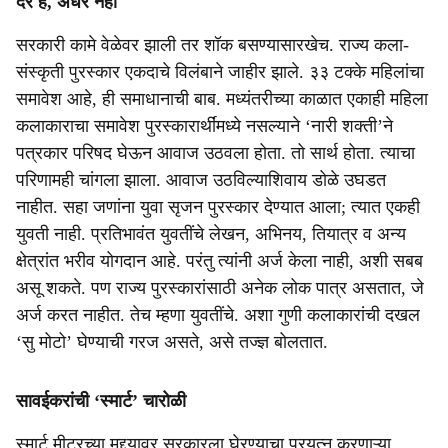
देर है, अंधेर नहीं
सरकारी कामे वेळेवर झाली तर शॉक बसण्यासारखेच. राज्य कला-
संस्कृती पुरस्कार एकदाचे विलंबाने जाहीर झाले. ३३ टक्के महिलांचा
समावेश आहे, ही समाधानाची बाब. मध्यंतरीच्या काळात एकाही महिला
कलाकाराचा समावेश पुरस्कारार्थींमध्ये नसल्याने ‘नारी शक्ती’ने
पत्रकार परिषद घेऊन आवाज उठवला होता. तो सार्थ होता. त्याचा
परिणामही चांगला झाला. आवाज उठविल्याशिवाय डोळे उघडत
नाहीत. सहा जणांना युवा सृजन पुरस्कार देण्यात आला; त्यात एकही
युवती नाही. प्रतिभावंत युवतींचे लेखन, अभिनय, तियात्र व अन्य
क्षेत्रांत भरीव योगदान आहे. परंतु त्यांनी अर्ज केला नाही, अशी सबब
असू शकते. पण राज्य पुरस्कारांसाठी अनेक लोक पात्र असतात, जे
अर्ज करत नाहीत. तेच म्हणा युवतींचे. अशा गुणी कलाकारांची दखल
‘सु मोटो’ घेण्याची गरज असते, असे तज्ज्ञ बोलतात.
सावईकरांची ‘स्मार्ट’ चारोळी
स्मार्ट मीटरच्या मुद्द्यावर सरकारला घेरण्याचा प्रयत्न करणाऱ्या