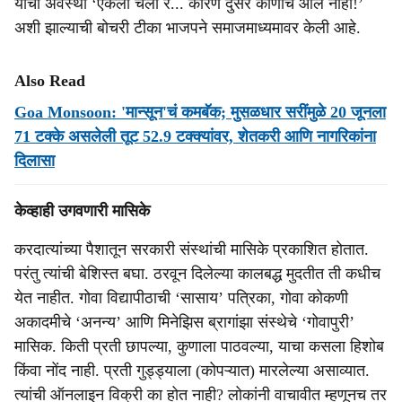
यांची अवस्था ‘एकला चलो रे... कारण दुसरे कोणीच आले नाही!’
अशी झाल्याची बोचरी टीका भाजपने समाजमाध्यमावर केली आहे.
Also Read
Goa Monsoon: 'मान्सून'चं कमबॅक; मुसळधार सरींमुळे 20 जूनला
71 टक्के असलेली तूट 52.9 टक्क्यांवर, शेतकरी आणि नागरिकांना
दिलासा
केव्हाही उगवणारी मासिके
करदात्यांच्या पैशातून सरकारी संस्थांची मासिके प्रकाशित होतात.
परंतु त्यांची बेशिस्त बघा. ठरवून दिलेल्या कालबद्ध मुदतीत ती कधीच
येत नाहीत. गोवा विद्यापीठाची ‘सासाय’ पत्रिका, गोवा कोकणी
अकादमीचे ‘अनन्य’ आणि मिनेझिस ब्रागांझा संस्थेचे ‘गोवापुरी’
मासिक. किती प्रती छापल्या, कुणाला पाठवल्या, याचा कसला हिशोब
किंवा नोंद नाही. प्रती गुड्ड्याला (कोपऱ्यात) मारलेल्या असाव्यात.
त्यांची ऑनलाइन विक्री का होत नाही? लोकांनी वाचावीत म्हणूनच तर