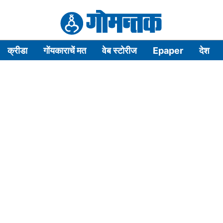
क्रीडा
गोंयकाराचें मत
वेब स्टोरीज
Epaper
देश