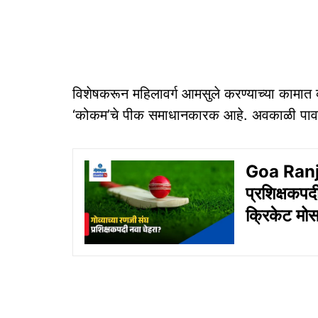
विशेषकरून महिलावर्ग आमसुले करण्याच्या कामात व्यस
‘कोकम’चे पीक समाधानकारक आहे. अवकाळी पावसामु
Goa Ranji
प्रशिक्षकपद
क्रिकेट मोस