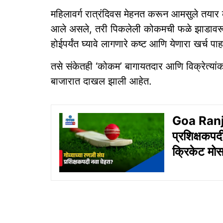
महिलावर्ग रात्रंदिवस मेहनत करून आमसुले तया
आले असले, तरी पिकलेली कोकमची फळे झाडावरून 
होईपर्यंत घ्यावे लागणारे कष्ट आणि येणारा खर्च प
तसे संकेतही ‘कोकम’ बागायतदार आणि विक्रेत्यांक
बाजारात दाखल झाली आहेत.
Goa Ranji
प्रशिक्षकपद
क्रिकेट मोस