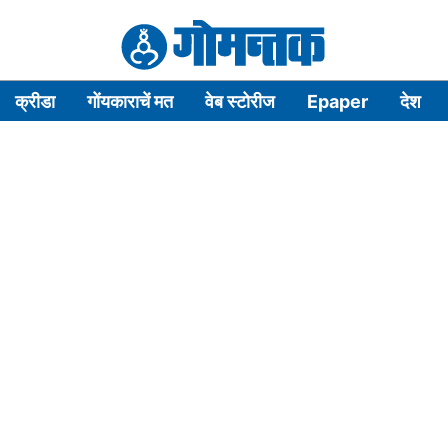
क्रीडा
गोंयकाराचें मत
वेब स्टोरीज
Epaper
देश