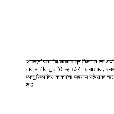
‘आमसुलां’प्रमाणेच कोकमपासून मिळणारा रस अर्
तालुक्यातील कुडचिरे, म्हावळींगे, कासारपाल, उसप,
काजू पिकानंतर ‘कोकम’चा व्यवसाय परंपरागत चाल
आहे.