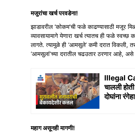
मजुरांचा खर्च परवडेना!
झाडावरील ‘कोकम’ची फळे काढण्यासाठी मजूर मिळ
व्यावसायामागे येणारा खर्च त्यातच ही फळे स्वच्
लागते. त्यामुळे ही ‘आमसुले’ कमी दरात विकली,
‘आमसुलां’च्या दरातील चढउतार ठरणार आहे, असे प
Illegal C
चालली होती 
दोघांना रंग
महाग असूनही मागणी!