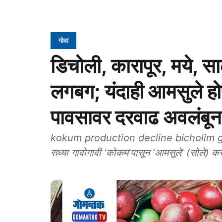
गोवा
डिचोली, कारापूर, मये, स
लगबग; यंदाही आमसुले ह
पावसावर दरवाढ अवलंबून
kokum production decline bicholim goa 
सध्या गावोगावी ‘कोकम’पासून ‘आमसुले’ (सोले) कर