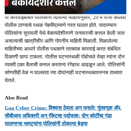
उघडकीस आले.
या कारवाईबाबत पोलिसांनी दिलेल्या माहितीनुसार, 29 मे रोजी कोलवा
पोलीस ठाण्याचे पथक नेहमीप्रमाणे गस्त घालत होते. यादरम्यान
पोलिसांना सुरावली येथे बेकायदेशीरपणे जनावराची कत्तल केली जात
असल्याची खात्रीशीर आणि गोपनीय माहिती मिळाली. मिळालेल्या
माहितीच्या आधारे पोलीस पथकाने तात्काळ कारवाई करत संबंधित
ठिकाणी छापा टाकला. पोलीस घटनास्थळी पोहोचले तेव्हा त्यांना दोन
व्यक्ती एका बैलाची कत्तल करताना रंगेहाथ आढळून आले. पोलिसांनी
कोणतीही वेळ न घालवता त्या दोघांनाही घटनास्थळावरुनच ताब्यात
घेतले.
Also Read
Goa Cyber Crime: विश्वास ठेवला अन्‌ फसले! गुंतवणूक ॲप,
सीबीआय अधिकारी अन् रॅकेटचा पर्दाफाश; दोन कोटींचा गंडा
घालणाऱ्या भामट्यांना पोलिसांनी ठोकल्या बेड्या