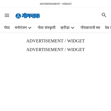
ADVERTISEMENT / WIDGET
H
गोवा
मनोरंजन
गोवा संस्कृती
क्रीडा
गोंयकाराचें मत
वेब 
e
a
ADVERTISEMENT / WIDGET
d
e
ADVERTISEMENT / WIDGET
r
m
e
n
u
i
t
e
m
s