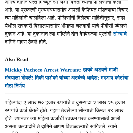
आमचे दागिने परत मिळवून द्या अशी विनंती त्यांनी पोलिसांना केली
आहे. या प्रकरणी मुख्यमंत्र्यासमोर आपली कैफियत मांडण्याचा विचार
त्या महिलांनी चालविला आहे. पोलिसांनी दिलेल्या माहितीनुसार, सडा
येथील सरकारी विद्यालयासमोर भीमाप्पा चलवादी याचे पीबीसी ज्वेलर्स
दुकान आहे. या दुकानात त्या महिलेने दोन वेगवेगळ्या प्रसंगी
सोन्याचे
दागिने गहाण ठेवले होते.
Also Read
Mickky Pacheco Arrest Warrant: हायवे अडवणे माजी
मंत्र्याला भोवले! मिकी पाशेको यांच्या अटकेचे आदेश; मडगाव कोर्टाचा
मोठा निर्णय
पहिल्यांदा २ लाख ७० हजार रुपयांचे व दुसऱ्यांदा २ लाख २५ हजार
रुपयांचे कर्ज घेतले होते. गहाण ठेवलेल्या सोन्याची किंमत १४ लाख
होते. त्यानंतर त्या महिला कर्जाची रक्कम परत करण्यासाठी आली
असता चलवादीने ते दागिने आपण वितळवल्याचे सांगितले. त्याने