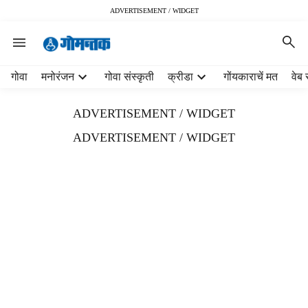
ADVERTISEMENT / WIDGET
H
गोवा
मनोरंजन
गोवा संस्कृती
क्रीडा
गोंयकाराचें मत
वेब 
e
a
ADVERTISEMENT / WIDGET
d
e
ADVERTISEMENT / WIDGET
r
m
e
n
u
i
t
e
m
s