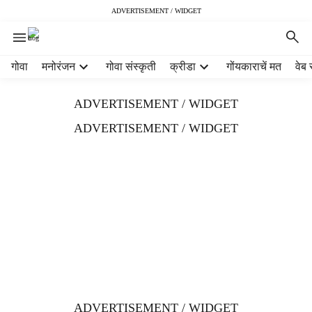
ADVERTISEMENT / WIDGET
H
गोवा
मनोरंजन
गोवा संस्कृती
क्रीडा
गोंयकाराचें मत
वेब 
e
a
ADVERTISEMENT / WIDGET
d
e
ADVERTISEMENT / WIDGET
r
m
e
n
u
i
t
e
m
s
ADVERTISEMENT / WIDGET