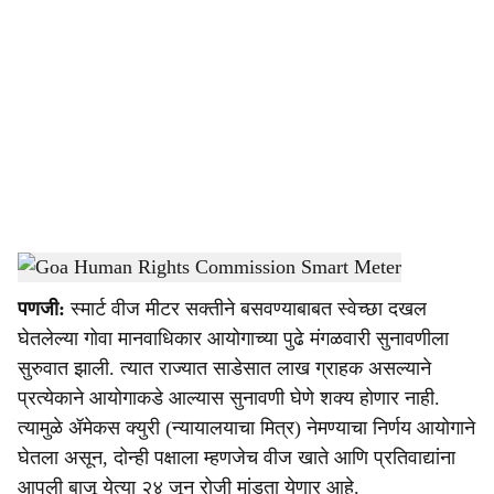
o
c
i
a
l
s
Goa Human Rights Commission Smart Meter
-
Dainik Gomantak
h
पणजी:
स्मार्ट वीज मीटर सक्तीने बसवण्याबाबत स्वेच्छा दखल
a
घेतलेल्या गोवा मानवाधिकार आयोगाच्या पुढे मंगळवारी सुनावणीला
r
सुरुवात झाली. त्यात राज्यात साडेसात लाख ग्राहक असल्याने
प्रत्येकाने आयोगाकडे आल्यास सुनावणी घेणे शक्य होणार नाही.
e
त्यामुळे ॲमेकस क्युरी (न्यायालयाचा मित्र) नेमण्याचा निर्णय आयोगाने
घेतला असून, दोन्ही पक्षाला म्हणजेच वीज खाते आणि प्रतिवाद्यांना
आपली बाजू येत्या २४ जून रोजी मांडता येणार आहे.