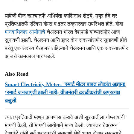
यावेळी वीज खात्यातर्फे अभियंता काशिनाथ शेट्ये, मयूर हेदे तर
प्रतिपक्षातर्फे एल्विस गोम्स व इतर तक्रारदार उपस्थित होते. गोवा
मानवाधिकार आयोगाचे
चेअरमन भारत देशपांडे यांच्यासमोर आज
सुनावणी झाली. चेअरमन आणि इतर दोन सदस्यांसमोर सुनावणी होते
परंतु एक सदस्य गैरहजर राहिल्याने चेअरमन आणि एक सदस्यासमोर
आजचे कामकाज पार पडले.
Also Read
Smart Electricity Meter: 'स्मार्ट मीटर'बाबत लोकांत अज्ञान!
‘स्मार्ट जनजागृती झाली नाही; वीजमंत्री ढवळीकरांची अप्रत्यक्ष
कबुली
त्यात प्रतिवादी म्हणून आपणास करावे अशी सुरुवातीला गोम्स यांनी
मागणी केली, ती मागणी आयोगाने मान्य केली. त्यानंतर चेअरमन
देशपांडे यांनी सर्व ग्राहकांची सुनावणी घेणे शक्य होणार नसल्याचे