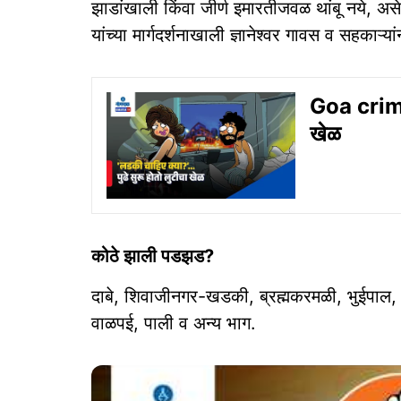
झाडांखाली किंवा जीर्ण इमारतीजवळ थांबू नये, 
यांच्या मार्गदर्शनाखाली ज्ञानेश्वर गावस व सहकाऱ्
Goa crime: 
खेळ
कोठे झाली पडझड?
दाबे, शिवाजीनगर-खडकी, ब्रह्मकरमळी, भुईपाल, को
वाळपई, पाली व अन्य भाग.