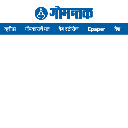
क्रीडा
गोंयकाराचें मत
वेब स्टोरीज
Epaper
देश