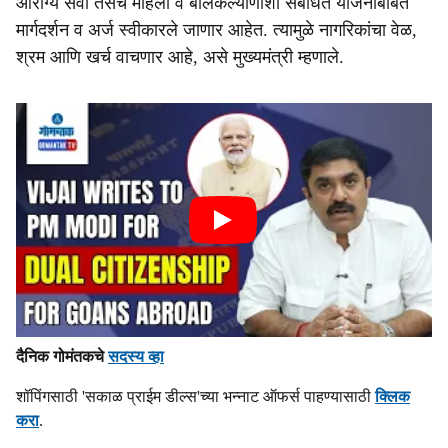
आरोग्य सेवा तसेच महिला व बालकल्याणाशी संबंधित योजनांबाबत
मार्गदर्शन व अर्ज स्वीकारले जाणार आहेत. त्यामुळे नागरिकांचा वेळ,
श्रम आणि खर्च वाचणार आहे, असे मुख्यमंत्री म्हणाले.
दैनिक गोमंतकचे
सदस्य व्हा
शॉपिंगसाठी 'सकाळ प्राईम डील्स'च्या भन्नाट ऑफर्स पाहण्यासाठी
क्लिक
करा
.