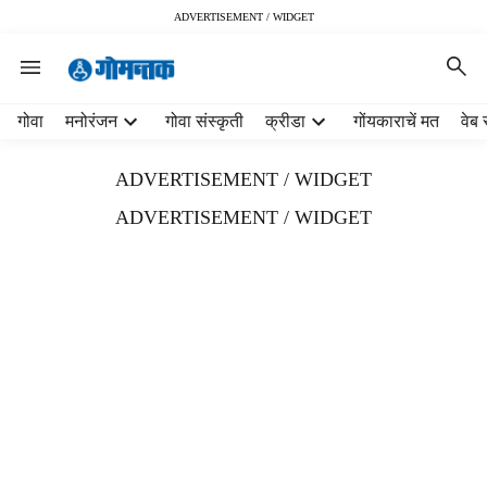
ADVERTISEMENT / WIDGET
H
गोवा
मनोरंजन
गोवा संस्कृती
क्रीडा
गोंयकाराचें मत
वेब 
e
a
ADVERTISEMENT / WIDGET
d
e
ADVERTISEMENT / WIDGET
r
m
e
n
u
i
t
e
m
s