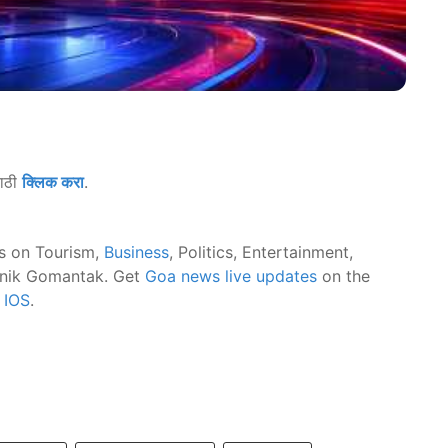
साठी
क्लिक करा
.
s on Tourism,
Business
, Politics, Entertainment,
nik Gomantak. Get
Goa news live updates
on the
d
IOS
.