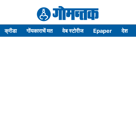
क्रीडा
गोंयकाराचें मत
वेब स्टोरीज
Epaper
देश