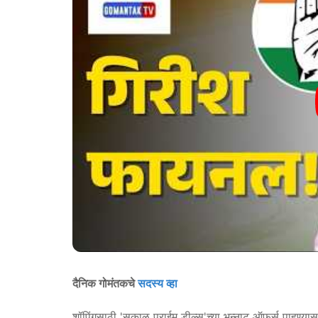
दैनिक गोमंतकचे
सदस्य व्हा
शॉपिंगसाठी 'सकाळ प्राईम डील्स'च्या भन्नाट ऑफर्स पाहण्या