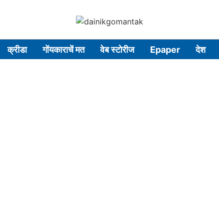
क्रीडा
गोंयकाराचें मत
वेब स्टोरीज
Epaper
देश