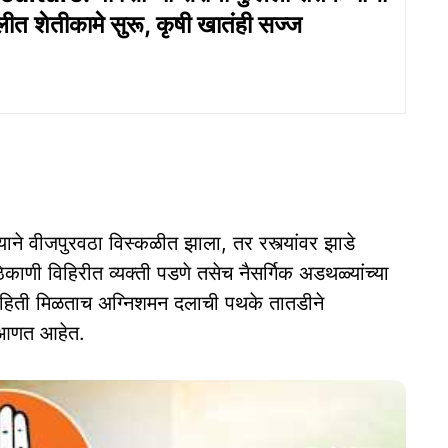
त शेतीकामे सुरू, कृषी खातंही सज्ज
ने वीजपुरवठा विस्कळीत झाला, तर रस्त्यांवर झाडे
काणी विहिरीत व्यक्ती पडणे तसेच नैसर्गिक अडथळ्यांच्या
ी माहिती मिळताच अग्निशमन दलाची पथके तातडीने
 आणत आहेत.