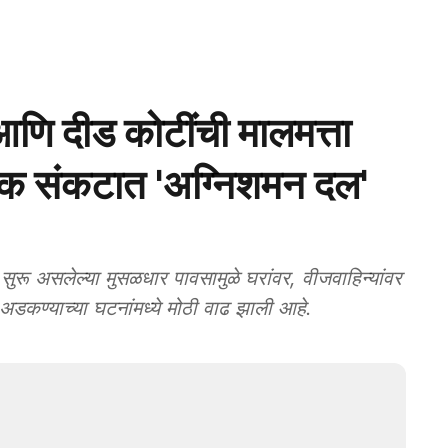
ि दीड कोटींची मालमत्ता
्येक संकटात 'अग्निशमन दल'
असलेल्या मुसळधार पावसामुळे घरांवर, वीजवाहिन्‍यांवर
अडकण्याच्या घटनांमध्ये मोठी वाढ झाली आहे.