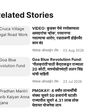
elated Stories
VIDEO: कुडका येथे रस्‍तेकामाला
आमदारांचा 'ब्रेक', परवानग्‍या
नसल्‍याचा आरोप; पडताळणी होईपर्यंत
काम बंद
गोमंतक ऑनलाईन टीम
03 Aug 2026
Goa Blue Revolution Fund:
'नीलक्रांती'साठी केंद्राकडून राज्‍याला
20 कोटी, मत्‍स्‍योद्योगमंत्री ललन सिंह
यांची माहिती
गोमंतक ऑनलाईन टीम
23 Jul 2026
PMGKAY: 4 वर्षांत लाभार्थींची
संख्‍या सुमारे 50 हजारांनी घटली!
राज्‍यातील सुमारे 4.31 लाख लोक
घेतायत योजनेचा लाभ