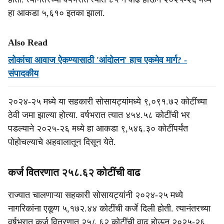
हा आकडा ५,६१० इतका झाला.
Also Read
लोकांचा आवाज ऐकण्यासाठी 'आंदोलन' हाच एकमेव मार्ग? -
संपादकीय
२०२४-२५ मध्‍ये या सहकारी सोसायट्यांमध्‍ये ९,०९१.७२ कोटींच्‍या
ठेवी जमा झाल्‍या होत्‍या. वर्षभरात त्‍यात ४५४.५८ कोटींची भर
पडल्‍याने २०२५-२६ मध्‍ये हा आकडा ९,५४६.३० कोटींपर्यंत
पोहोचल्‍याचे अहवालातून दिसून येते.
कर्ज वितरणात २५८.६२ कोटींची वाढ
राज्‍यात चालणाऱ्या सहकारी सोसायट्यांनी २०२४-२५ मध्‍ये
नागरिकांना एकूण ५,१७२.४४ कोटींची कर्जे दिली होती. त्‍यानंतरच्‍या
वर्षभरात कर्ज वितरणात २५८.६२ कोटींची वाढ होऊन २०२५-२६