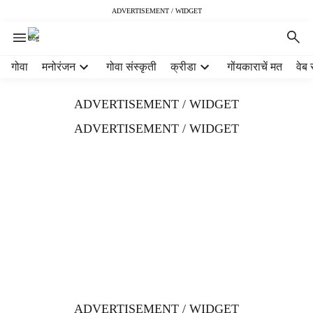
ADVERTISEMENT / WIDGET
H
गोवा
मनोरंजन
गोवा संस्कृती
क्रीडा
गोंयकाराचें मत
वेब 
e
a
ADVERTISEMENT / WIDGET
d
e
ADVERTISEMENT / WIDGET
r
m
e
n
u
i
t
e
m
s
ADVERTISEMENT / WIDGET