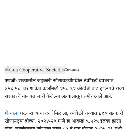
o
c
i
a
l
s
Goa Cooperative Societies Report
-
Dainik Gomantak
h
पणजी:
राज्‍यातील सहकारी सोसायट्यांमधील ठेवींमध्‍ये वर्षभरात
a
४५४.५८, तर थकित कर्जांमध्‍ये २५८.६२ कोटींची वाढ झाल्‍याचे राज्‍य
r
सरकारने याबाबत जारी केलेल्‍या अहवालातून समोर आले आहे.
e
गोव्‍याला
घटकराज्‍याचा दर्जा मिळाला, त्‍यावेळी राज्‍यात ६९० सहकारी
सोसायट्या होत्‍या. २०२४-२५ मध्‍ये हा आकडा ५,५२५ इतका झाला
होता. त्‍यानंतरच्‍या वर्षभरात त्‍यात ८५ ने वाढ होऊन २०२५-२६ मध्‍ये