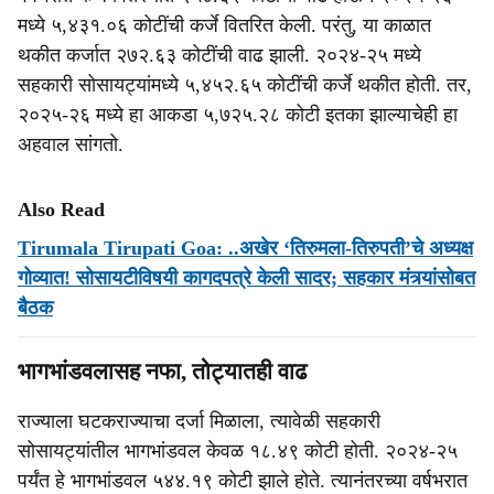
मध्‍ये ५,४३१.०६ कोटींची कर्जे वितरित केली. परंतु, या काळात
थकीत कर्जात २७२.६३ कोटींची वाढ झाली. २०२४-२५ मध्‍ये
सहकारी सोसायट्यांमध्‍ये ५,४५२.६५ कोटींची कर्जे थकीत होती. तर,
२०२५-२६ मध्‍ये हा आकडा ५,७२५.२८ कोटी इतका झाल्‍याचेही हा
अहवाल सांगतो.
Also Read
Tirumala Tirupati Goa: ..अखेर ‘तिरुमला-तिरुपती’चे अध्यक्ष
गोव्यात! सोसायटीविषयी कागदपत्रे केली सादर; सहकार मंत्र्यांसोबत
बैठक
भागभांडवलासह नफा, तोट्यातही वाढ
राज्‍याला घटकराज्‍याचा दर्जा मिळाला, त्‍यावेळी सहकारी
सोसायट्यांतील भागभांडवल केवळ १८.४९ कोटी होती. २०२४-२५
पर्यंत हे भागभांडवल ५४४.१९ कोटी झाले होते. त्‍यानंतरच्‍या वर्षभरात