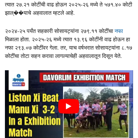
त्‍यात २७.२१ कोटींची वाढ होऊन २०२५-२६ मध्‍ये ते ५७१.४० कोटी
झाल्��याचे अहवालात म्‍हटले आहे.
२०२४-२५ पर्यंत सहकारी सोसायट्यांना २७९.११ कोटींचा
नफा
मिळाला होता. २०२५-२६ मध्‍ये त्‍यात १३.९६ कोटींनी वाढ होऊन हा
नफा २९३.०७ कोटींवर गेला. तर, याच वर्षभरात सोसायट्यांना ८.१७
कोटींचा तोटा सहन करावा लागल्‍याचेही अहवालातून दिसून येते.