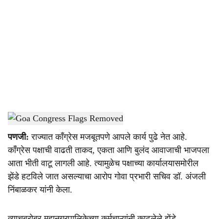
o
c
i
a
l
s
Goa Congress
-
Dainik Gomantak
h
पणजी:
राज्यात काँग्रेस मजबूतपणे आपले कार्य पुढे नेत आहे.
a
काँग्रेस पक्षाची वाढती ताकद, एकता आणि बुलंद आवाजाची भाजपला
r
आता भीती वाटू लागली आहे. त्यामुळेच पक्षाच्या कार्यालयासमोरील
झेंडे हटविले जात असल्याचा आरोप गोवा प्रभारी सचिव डॉ. अंजली
e
निंबाळकर यांनी केला.
त्याचबरोबर महानगरपालिकेच्या कर्मचाऱ्यांनी काढलेले झेंडे