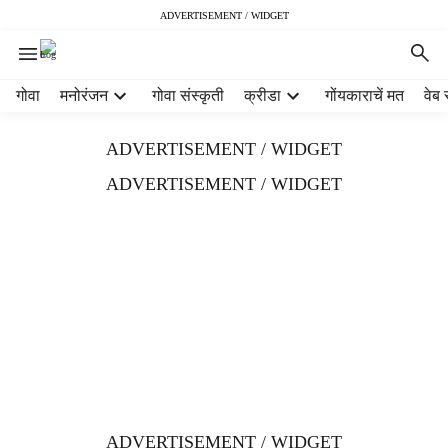
ADVERTISEMENT / WIDGET
H
गोवा
मनोरंजन
गोवा संस्कृती
क्रीडा
गोंयकाराचें मत
वेब 
e
a
ADVERTISEMENT / WIDGET
d
e
ADVERTISEMENT / WIDGET
r
m
e
n
u
i
t
e
m
s
ADVERTISEMENT / WIDGET