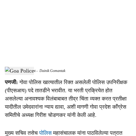
o
c
i
a
l
s
Goa PSI Recruitment
-
Dainik Gomantak
h
पणजी:
गोवा पोलिस खात्यातील रिक्त असलेली पोलिस उपनिरीक्षक
a
(पीएसआय) पदे तातडीने भरावीत. या भरती प्रक्रियेत होत
r
असलेल्या अनावश्यक विलंबाबाबत तीव्र चिंता व्यक्त करत प्रतीक्षा
यादीतील उमेदवारांना न्याय द्यावा, अशी मागणी गोवा प्रदेश काँग्रेस
e
समितीचे अध्यक्ष गिरीश चोडणकर यांनी केली आहे.
मुख्य सचिव तसेच
पोलिस
महासंचालक यांना पाठविलेल्या पत्रात