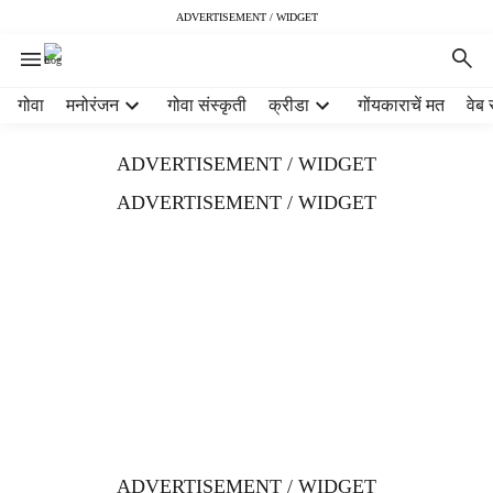
ADVERTISEMENT / WIDGET
H
गोवा
मनोरंजन
गोवा संस्कृती
क्रीडा
गोंयकाराचें मत
वेब 
e
a
ADVERTISEMENT / WIDGET
d
e
ADVERTISEMENT / WIDGET
r
m
e
n
u
i
t
e
m
s
ADVERTISEMENT / WIDGET