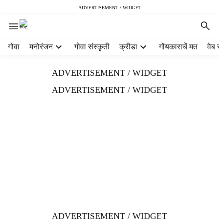
ADVERTISEMENT / WIDGET
H
गोवा
मनोरंजन
गोवा संस्कृती
क्रीडा
गोंयकाराचें मत
वेब 
e
a
ADVERTISEMENT / WIDGET
d
e
ADVERTISEMENT / WIDGET
r
m
e
n
u
i
t
e
m
s
ADVERTISEMENT / WIDGET