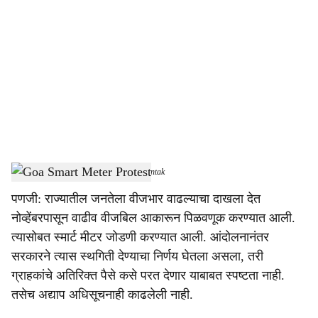
o
c
i
a
l
s
Goa Smart Meter Protest
-
Dainik Gomantak
h
पणजी: राज्यातील जनतेला वीजभार वाढल्याचा दाखला देत
a
नोव्हेंबरपासून वाढीव वीजबिल आकारून पिळवणूक करण्यात आली.
r
त्यासोबत स्मार्ट मीटर जोडणी करण्यात आली. आंदोलनानंतर
सरकारने त्यास स्थगिती देण्याचा निर्णय घेतला असला, तरी
e
ग्राहकांचे अतिरिक्त पैसे कसे परत देणार याबाबत स्पष्टता नाही.
तसेच अद्याप अधिसूचनाही काढलेली नाही.