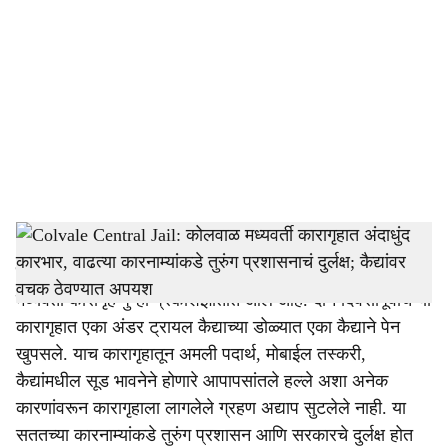
o
c
i
a
l
s
Central Jail Colvale Goa
-
Dainik Gomantak
h
म्हापसा:
सतत वादाच्या भोवऱ्यात सापडणारे बहुचर्चित कोलवाळ
a
मध्यवर्ती कारागृह पुन्हा प्रकाशझोतात आले आहे. दोन दिवसांपूर्वीच या
r
कारागृहात एका अंडर ट्रायल कैद्याच्या डोळ्यात एका कैद्याने पेन
खुपसले. याच कारागृहातून अमली पदार्थ, मोबाईल तस्करी,
e
कैद्यांमधील सूड भावनेने होणारे आपापसांतले हल्ले अशा अनेक
कारणांवरून कारागृहाला लागलेले ग्रहण अद्याप सुटलेले नाही. या
सततच्या कारनाम्यांकडे तुरुंग प्रशासन आणि सरकारचे दुर्लक्ष होत