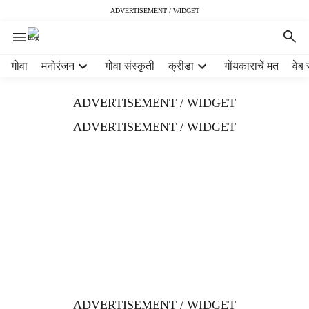
ADVERTISEMENT / WIDGET
H
गोवा
मनोरंजन
गोवा संस्कृती
क्रीडा
गोंयकाराचें मत
वेब 
e
a
ADVERTISEMENT / WIDGET
d
e
ADVERTISEMENT / WIDGET
r
m
e
n
u
i
t
e
m
s
ADVERTISEMENT / WIDGET