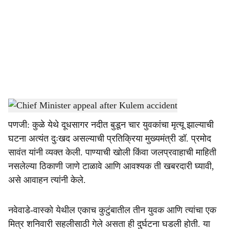
c
i
a
l
s
Chief Minister appeal after Kulem accident
-
Dainik Gomantak
h
पणजी: कुळे येथे दूधसागर नदीत बुडून चार युवकांचा मृत्यू झाल्याची
a
घटना अत्यंत दुःखद असल्याची प्रतिक्रिया मुख्यमंत्री डॉ. प्रमोद
r
सावंत यांनी व्यक्त केली. पाण्याची खोली किंवा जलप्रवाहाची माहिती
नसलेल्या ठिकाणी जाणे टाळावे आणि आवश्यक ती खबरदारी घ्यावी,
e
असे आवाहन त्यांनी केले.
नवेवाडे-वास्को येथील एकाच कुटुंबातील तीन युवक आणि त्यांचा एक
मित्र शनिवारी सहलीसाठी गेले असता ही दुर्घटना घडली होती. या