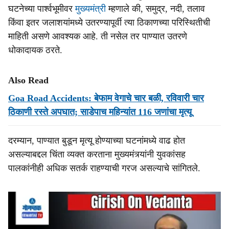
घटनेच्या पार्श्वभूमीवर
मुख्यमंत्री
म्हणाले की, समुद्र, नदी, तलाव
किंवा इतर जलाशयांमध्ये उतरण्यापूर्वी त्या ठिकाणच्या परिस्थितीची
माहिती असणे आवश्यक आहे. ती नसेल तर पाण्‍यात उतरणे
धोकादायक ठरते.
Also Read
Goa Road Accidents: बेफाम वेगाचे चार बळी, रविवारी चार
ठिकाणी रस्‍ते अपघात; साडेपाच महिन्‍यांत 116 जणांचा मृत्‍यू
दरम्‍यान, पाण्यात बुडून मृत्यू होण्याच्या घटनांमध्ये वाढ होत
असल्याबद्दल चिंता व्यक्त करताना मुख्‍यमंत्र्यांनी युवकांसह
पालकांनीही अधिक सतर्क राहण्याची गरज असल्याचे सांगितले.