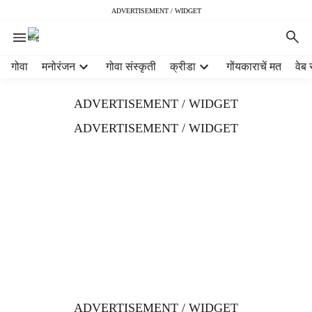
ADVERTISEMENT / WIDGET
H
गोवा
मनोरंजन
गोवा संस्कृती
क्रीडा
गोंयकाराचें मत
वेब 
e
a
ADVERTISEMENT / WIDGET
d
e
ADVERTISEMENT / WIDGET
r
m
e
n
u
i
t
e
m
s
ADVERTISEMENT / WIDGET