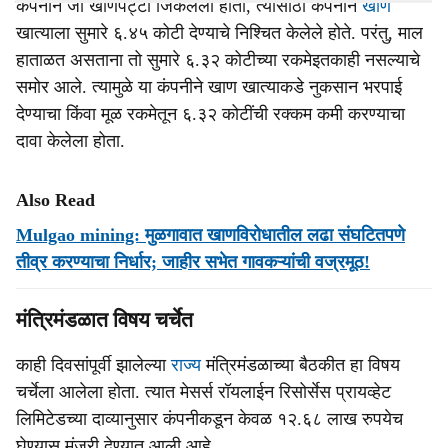
कंपनीने जो खाणपट्टा जिंकलेला होता, त्‍यासाठी कंपनीने
खाण
खात्‍याला सुमारे ६.४५ कोटी देण्‍याचे निश्‍चित केलेले होते. परंतु, माल
हाताळत असताना तो सुमारे ६.३२ कोटीच्‍या रकमेइतकाही नसल्‍याचे
समोर आले. त्‍यामुळे या कंपनीने खाण खात्‍याकडे नुकसान भरपाई
देण्‍याचा किंवा मूळ रकमेतून ६.३२ कोटींची रक्कम कमी करण्‍याचा
दावा केलेला होता.
Also Read
Mulgao mining: मुळगावात खाणविरोधातील लढा संघटितपणे
तीव्र करण्याचा निर्धार; जाहीर सभेत गावकऱ्यांची वज्रमूठ!
मंत्रिमंडळात विषय चर्चेत
काही दिवसांपूर्वी झालेल्‍या
राज्‍य
मंत्रिमंडळाच्‍या बैठकीत हा विषय
चर्चेला आलेला होता. त्‍यात मेसर्स रॉयलाईन रिसोर्सेस प्रायव्‍हेट
लिमिटेडच्‍या दाव्‍यानुसार कंपनीकडून केवळ १२.६८ लाख रुपयेच
घेण्‍यास मंजुरी देण्‍यात आली आहे.