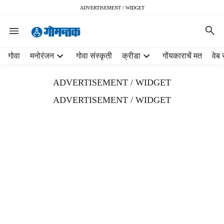
ADVERTISEMENT / WIDGET
H
गोवा
मनोरंजन
गोवा संस्कृती
क्रीडा
गोंयकाराचें मत
वेब 
e
a
ADVERTISEMENT / WIDGET
d
e
ADVERTISEMENT / WIDGET
r
m
e
n
u
i
t
e
m
s