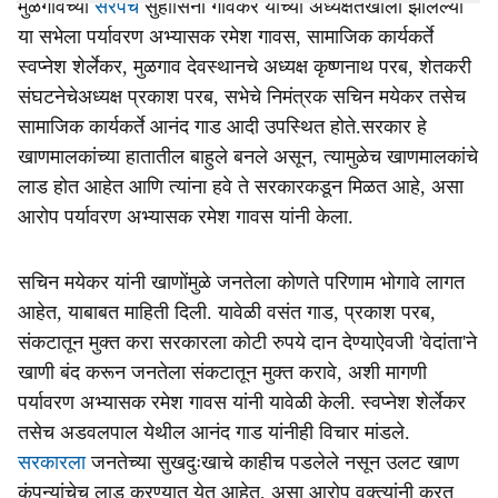
मुळगावच्या
सरपंच
सुहासिनी गोवेकर यांच्या अध्यक्षतेखाली झालेल्या
या सभेला पर्यावरण अभ्यासक रमेश गावस, सामाजिक कार्यकर्ते
स्वप्नेश शेर्लेकर, मुळगाव देवस्थानचे अध्यक्ष कृष्णनाथ परब, शेतकरी
संघटनेचेअध्यक्ष प्रकाश परब, सभेचे निमंत्रक सचिन मयेकर तसेच
सामाजिक कार्यकर्ते आनंद गाड आदी उपस्थित होते.सरकार हे
खाणमालकांच्या हातातील बाहुले बनले असून, त्यामुळेच खाणमालकांचे
लाड होत आहेत आणि त्यांना हवे ते सरकारकडून मिळत आहे, असा
आरोप पर्यावरण अभ्यासक रमेश गावस यांनी केला.
सचिन मयेकर यांनी खाणोंमुळे जनतेला कोणते परिणाम भोगावे लागत
आहेत, याबाबत माहिती दिली. यावेळी वसंत गाड, प्रकाश परब,
संकटातून मुक्त करा सरकारला कोटी रुपये दान देण्याऐवजी 'वेदांता'ने
खाणी बंद करून जनतेला संकटातून मुक्त करावे, अशी मागणी
पर्यावरण अभ्यासक रमेश गावस यांनी यावेळी केली. स्वप्नेश शेर्लेकर
तसेच अडवलपाल येथील आनंद गाड यांनीही विचार मांडले.
सरकारला
जनतेच्या सुखदुःखाचे काहीच पडलेले नसून उलट खाण
कंपन्यांचेच लाड करण्यात येत आहेत, असा आरोप वक्त्यांनी करत