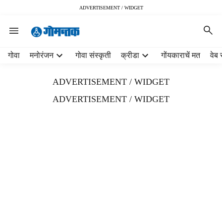
ADVERTISEMENT / WIDGET
H
गोवा
मनोरंजन
गोवा संस्कृती
क्रीडा
गोंयकाराचें मत
वेब 
e
a
ADVERTISEMENT / WIDGET
d
e
ADVERTISEMENT / WIDGET
r
m
e
n
u
i
t
e
m
s