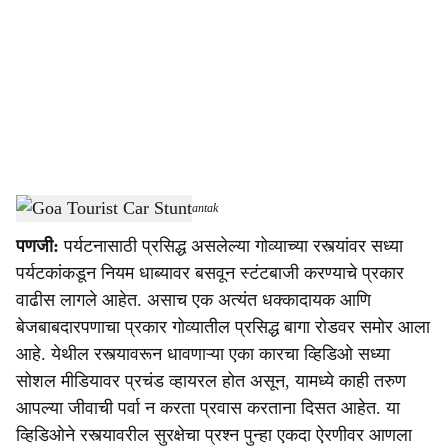
c
i
a
l
s
Goa Tourist Car Stunt
-
Dainik Gomantak
h
पणजी:
पर्यटनासाठी प्रसिद्ध असलेल्या गोव्याच्या रस्त्यांवर सध्या
a
पर्यटकांकडून नियम धाब्यावर बसवून स्टंटबाजी करण्याचे प्रकार
r
वाढीस लागले आहेत. असाच एक अत्यंत धक्कादायक आणि
बेजबाबदारपणाचा प्रकार गोव्यातील प्रसिद्ध बागा रोडवर समोर आला
e
आहे. येथील रस्त्यावरून धावणाऱ्या एका कारचा व्हिडिओ सध्या
सोशल मीडियावर प्रचंड व्हायरल होत असून, यामध्ये काही तरुण
आपल्या जीवाची पर्वा न करता प्रवास करताना दिसत आहेत. या
व्हिडिओने रस्त्यावरील सुरक्षेचा प्रश्न पुन्हा एकदा ऐरणीवर आणला