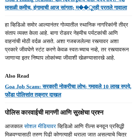
मासळी कमीच, हंगामाची आज सांगता; म��ूरही परतले गावाला
हा व्हिडिओ समोर आल्यानंतर गोव्यातील स्थानिक नागरिकांनी तीव्र
संताप व्यक्त केला आहे. बागा रोडवर नेहमीच पर्यटकांची आणि
वाहनांची मोठी वर्दळ असते. अशा गजबजलेल्या रस्त्यावर अशा
प्रकारे जीवघेणे स्टंट करणे केवळ स्वतःच्याच नव्हे, तर रस्त्यावरून
जाणाऱ्या इतर निष्पाप लोकांच्या जीवाशी खेळण्यासारखे आहे.
Also Read
Goa Job Scam: सरकारी नोकरीचा लोभ; गमावले 10 लाख रुपये,
फोंडा पोलिसांत तक्रार दाखल
पोलिस कारवाईची मागणी आणि सुरक्षेचा प्रश्न
आजकाल
सोशल मीडियावर
व्हिडिओ आणि रील्स बनवून प्रसिद्धी
मिळवण्यासाठी तरुण पिढी कोणत्याही थराला जात असल्याचे चित्र