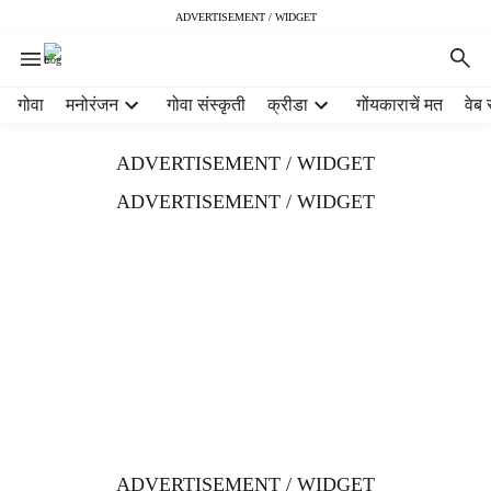
ADVERTISEMENT / WIDGET
H
गोवा
मनोरंजन
गोवा संस्कृती
क्रीडा
गोंयकाराचें मत
वेब 
e
a
ADVERTISEMENT / WIDGET
d
e
ADVERTISEMENT / WIDGET
r
m
e
n
u
i
t
e
m
s
ADVERTISEMENT / WIDGET