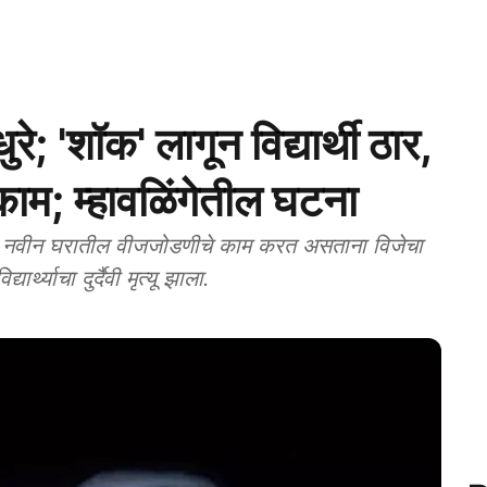
रे; 'शॉक' लागून विद्यार्थी ठार,
म; म्हावळिंगेतील घटना
े नवीन घरातील वीजजोडणीचे काम करत असताना विजेचा
थ्याचा दुर्दैवी मृत्यू झाला.