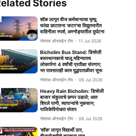
elated Stories
शॉक लागून वीज कर्मचाऱ्याचा मृत्‍यू;
फांद्या छाटताना 'कटर'चा विद्युतभारीत
वाहिनीला स्‍पर्श, अस्‍नोड्यातील दुर्घटना
गोमंतक ऑनलाईन टीम
11 Jul 2026
Bicholim Bus Stand: डिचोली
बसस्थानकाचे चालू महिन्‍यातच
लोकार्पण! 4 वर्षांची प्रतीक्षा संपणार;
भर पावसातही काम युद्धपातळीवर सुरू
गोमंतक ऑनलाईन टीम
06 Jul 2026
Heavy Rain Bicholim: डिचोली
बाजार संकुलाचे छप्पर उडाले; आत
शिरले पाणी, व्यापाऱ्यांचे नुकसान;
पालिकेविरोधात संताप
गोमंतक ऑनलाईन टीम
06 Jul 2026
'शॉक' लागून विद्यार्थी ठार,