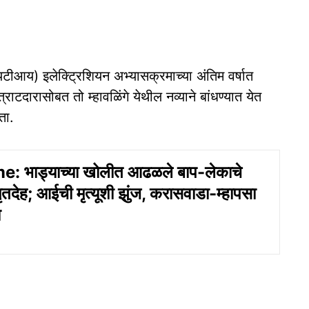
टीआय) इलेक्ट्रिशियन अभ्यासक्रमाच्या अंतिम वर्षात
्राटदारासोबत तो म्हावळिंगे येथील नव्याने बांधण्यात येत
ता.
: भाड्याच्या खोलीत आढळले बाप-लेकाचे
ृतदेह; आईची मृत्यूशी झुंज, करासवाडा-म्‍हापसा
ा