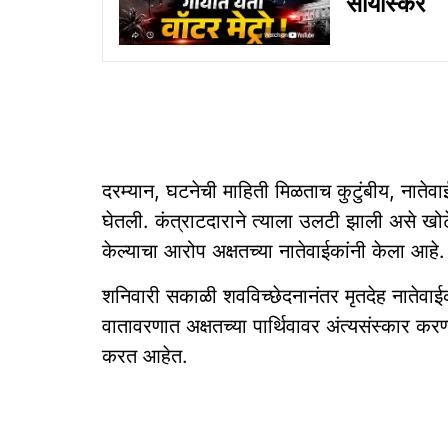
सोयीस्कर
दरम्यान, घटनेची माहिती मिळताच कुटुंबीय, नात
घेतली. कंत्राटदाराने त्‍याला उलटी झाली असे खोटे
केल्‍याचा आरोप अक्षतच्‍या नातेवाईकांनी केला आहे.
शनिवारी सकाळी शवविच्छेदनानंतर मृतदेह नातेवाईक
वातावरणात अक्षतच्‍या पार्थिवावर अंत्यसंस्कार 
करत आहेत.