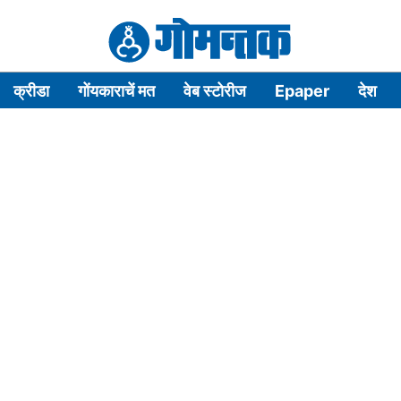
क्रीडा
गोंयकाराचें मत
वेब स्टोरीज
Epaper
देश