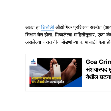
अक्षत हा
डिचोली
औद्योगिक प्रशिक्षण संस्थेत (आय
शिक्षण घेत होता. मिळालेल्या माहितीनुसार, एका कंत
असलेल्या घरात वीजजोडणीच्या कामासाठी गेला हो
Goa Crime
संशयास्‍पद म
येथील घटन