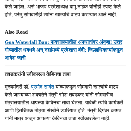
केले जाईल, असे भाजप प्रदेशाध्‍यक्ष दामू नाईक यांनीही स्‍पष्‍ट केले
होते, परंतु सोमवारीही त्‍यांना खात्‍यांचे वाटप करण्‍यात आले नाही.
Also Read
Goa Waterfall Ban: पावसाळ्यातील अपघातांवर अंकुश! उत्तर
गोव्यातील धबधबे अन् नद्यांमध्ये प्रवेशास बंदी; जिल्हाधिकाऱ्यांकडून
आदेश जारी
तवडकरांनी स्‍वीकारला केबिनचा ताबा
मुख्‍यमंत्री डॉ.
प्रमोद सावंत
यांच्‍याकडून सोमवारी खात्‍यांचे वाटप
केले जाण्‍याच्‍या शक्‍यतेने मंत्री रमेश तवडकर यांनी सोमवारीच
मंत्रालयातील आपल्‍या केबिनचा ताबा घेतला. यावेळी त्‍यांचे कार्यकर्ते
आणि हितचिंतक मोठ्या संख्‍येने उपस्‍थित होते. मंत्री दिगंबर कामत
यांनी मात्र अजून आपल्‍या केबिनचा ताबा स्‍वीकारलेला नाही.