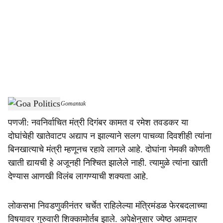
c
i
a
l
s
Goa Politics
-
Dainik Gomantak
h
पणजी: नवनिर्वाचित मंत्री दिगंबर कामत व रमेश तवडकर या
a
दोघांचेही खातेवाटप अद्याप न झाल्याने सलग पाचव्‍या दिवशीही त्यांना
r
बिनखात्याचे मंत्री म्हणूनच रहावे लागले आहे. दोघांना नेमकी कोणती
खाती द्यायची हे अजूनही निश्‍चित झालेले नाही. त्‍यामुळे त्‍यांना खाती
e
देण्‍यास आणखी विलंब लागण्‍याची शक्‍यता आहे.
लोकसभा निवडणुकीनंतर चर्चेत राहिलेल्‍या मंत्रिमंडळ फेरबदलाच्‍या
विषयावर गुरुवारी शिक्‍कामोर्तब झाले. अपेक्षेनुसार ज्‍येष्‍ठ आमदार