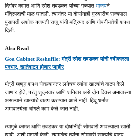
दिगंबर कामत आणि रमेश तवडकर यांच्‍या गळ्यात
भाजप
ने
मंत्रिपदाची माळ घातली. त्‍यानंतर या दोघांनाही गुरुवारीच राज्‍यपाल
पुसापती अशोक गजपती राजू यांनी मंत्रिपद आणि गोपनीयतेची शपथ
दिली.
Also Read
Goa Cabinet Reshuffle: मंत्री रमेश तवडकर यांनी स्वीकारला
पदभार, खातेवाटप होणार जाहीर
मंत्री म्‍हणून शपथ घेतल्‍यानंतर लगेचच त्यांना खात्‍यांचे वाटप केले
जाणार होते, परंतु शुक्रवार आणि शनिवार असे दोन दिवस अमावास्‍या
असल्‍याने खात्‍यांचे वाटप करण्‍यात आले नाही. हिंदू धर्मात
अमावास्‍येला चांगले काम केले जात नाही.
त्‍यामुळे कामत आणि तवडकर या दोघांनीही सोमवारी आपल्‍याला खाती
द्यावी, अशी मागणी केली. त्‍यामुळेच त्‍यांना सोमवारी खात्‍यांचे वाटप