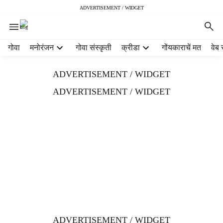
ADVERTISEMENT / WIDGET
H
गोवा
मनोरंजन
गोवा संस्कृती
क्रीडा
गोंयकाराचें मत
वेब 
e
a
ADVERTISEMENT / WIDGET
d
e
ADVERTISEMENT / WIDGET
r
m
e
n
u
i
t
e
m
s
ADVERTISEMENT / WIDGET