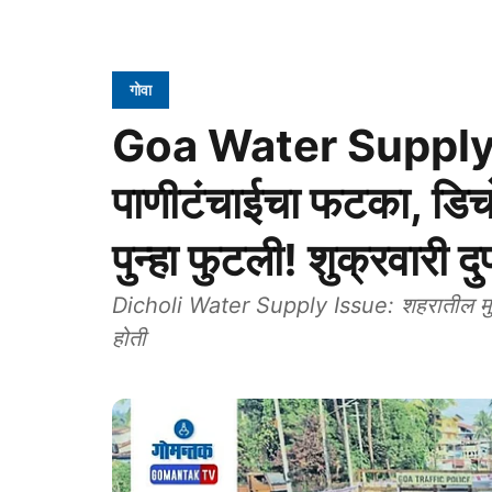
गोवा
Goa Water Supply: द
पाणीटंचाईचा फटका, डिचो
पुन्हा फुटली! शुक्रवारी दुप
Dicholi Water Supply Issue: शहरातील मुस्ल
होती