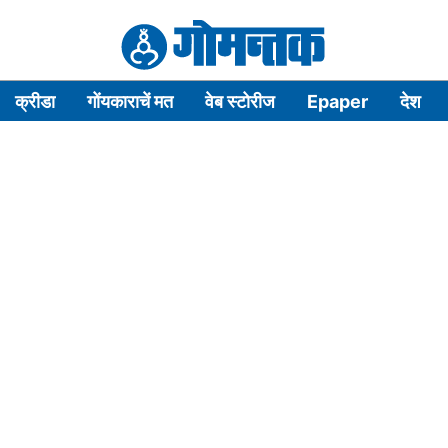
क्रीडा
गोंयकाराचें मत
वेब स्टोरीज
Epaper
देश