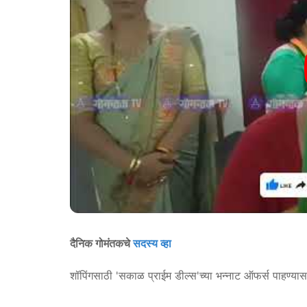
दैनिक गोमंतकचे
सदस्य व्हा
शॉपिंगसाठी 'सकाळ प्राईम डील्स'च्या भन्नाट ऑफर्स पाहण्या