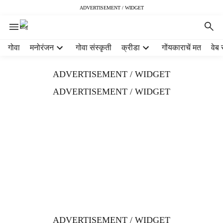
ADVERTISEMENT / WIDGET
H
गोवा
मनोरंजन
गोवा संस्कृती
क्रीडा
गोंयकाराचें मत
वेब 
e
a
ADVERTISEMENT / WIDGET
d
e
ADVERTISEMENT / WIDGET
r
m
e
n
u
i
t
e
m
s
ADVERTISEMENT / WIDGET