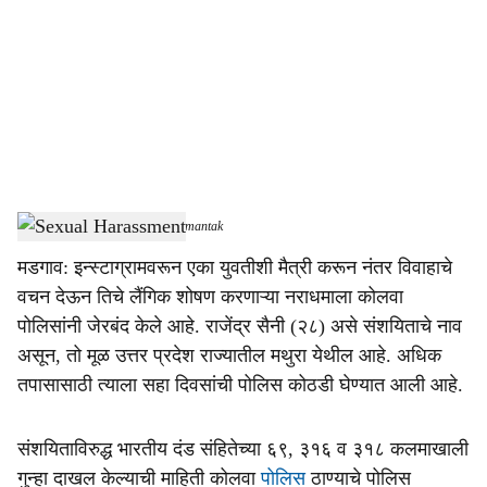
c
i
a
l
s
Sexual Harassment
-
Dainik Gomantak
h
मडगाव: इन्स्टाग्रामवरून एका युवतीशी मैत्री करून नंतर विवाहाचे
a
वचन देऊन तिचे लैंगिक शोषण करणाऱ्या नराधमाला कोलवा
r
पोलिसांनी जेरबंद केले आहे. राजेंद्र सैनी (२८) असे संशयिताचे नाव
असून, तो मूळ उत्तर प्रदेश राज्यातील मथुरा येथील आहे. अधिक
e
तपासासाठी त्याला सहा दिवसांची पोलिस कोठडी घेण्यात आली आहे.
संशयिताविरुद्ध भारतीय दंड संहितेच्या ६९, ३१६ व ३१८ कलमाखाली
गुन्हा दाखल केल्याची माहिती कोलवा
पोलिस
ठाण्याचे पोलिस