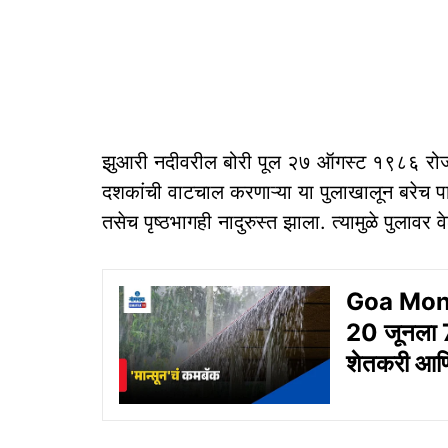
झुआरी नदीवरील बोरी पूल २७ ऑगस्ट १९८६ रोज
दशकांची वाटचाल करणाऱ्या या पुलाखालून बरेच पा
तसेच पृष्ठभागही नादुरुस्त झाला. त्यामुळे पुलावर 
Goa Monsoo
20 जूनला 7
शेतकरी आणि