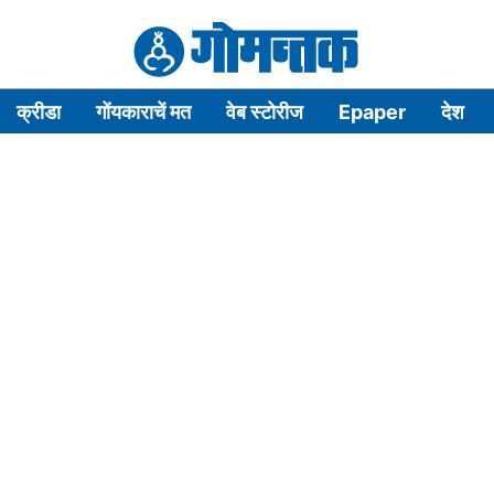
क्रीडा
गोंयकाराचें मत
वेब स्टोरीज
Epaper
देश