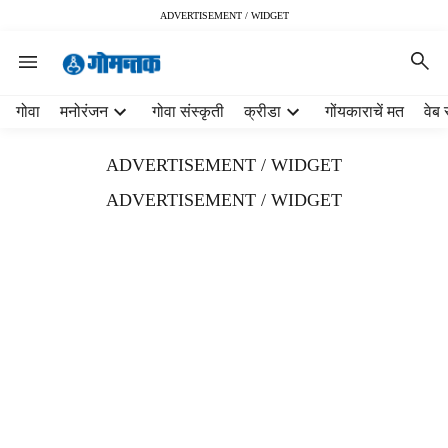
ADVERTISEMENT / WIDGET
H
गोवा
मनोरंजन
गोवा संस्कृती
क्रीडा
गोंयकाराचें मत
वेब 
e
a
ADVERTISEMENT / WIDGET
d
e
ADVERTISEMENT / WIDGET
r
m
e
n
u
i
t
e
m
s