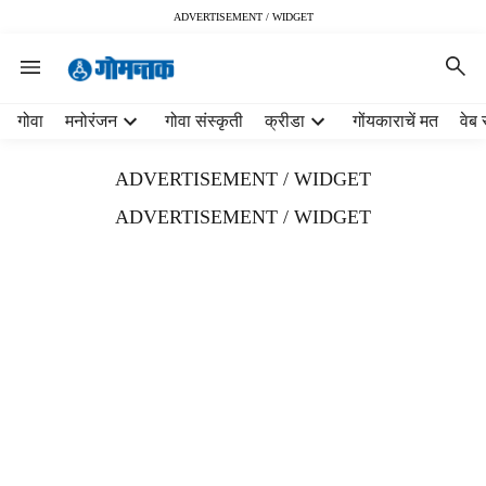
ADVERTISEMENT / WIDGET
H
गोवा
मनोरंजन
गोवा संस्कृती
क्रीडा
गोंयकाराचें मत
वेब 
e
a
ADVERTISEMENT / WIDGET
d
e
ADVERTISEMENT / WIDGET
r
m
e
n
u
i
t
e
m
s