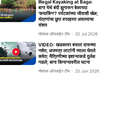
Illegal Kayaking at Baga:
बागा येथे बंदी झुगारून बेकायदा
'कयाकिंग'? पर्यटकांच्या जीवाशी खेळ;
यंत्रणांचा छुपा वरदहस्त असल्याचा
संशय
गोमंतक ऑनलाईन टीम
20 Jul 2026
VIDEO: खडकावर बसला दारूच्‍या
नशेत, अजस्त्र लाटांनी त्याला घेतले
कवेत; मैत्रिणीच्‍या इशाऱ्याकडे दुर्लक्ष
नडले; बागा किनाऱ्यावरील घटना
गोमंतक ऑनलाईन टीम
25 Jun 2026