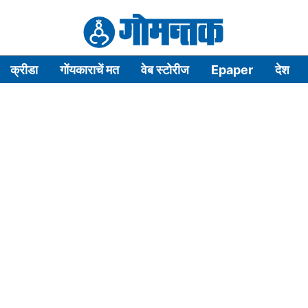
क्रीडा
गोंयकाराचें मत
वेब स्टोरीज
Epaper
देश