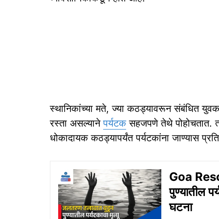
स्थानिकांच्या मते, ज्या कठड्यावरून संबंधित युव
रस्ता असल्याने
पर्यटक
सहजपणे तेथे पोहोचतात. त्या
धोकादायक कठड्यापर्यंत पर्यटकांना जाण्यास प्र
Goa Reso
पुण्यातील पर्
घटना