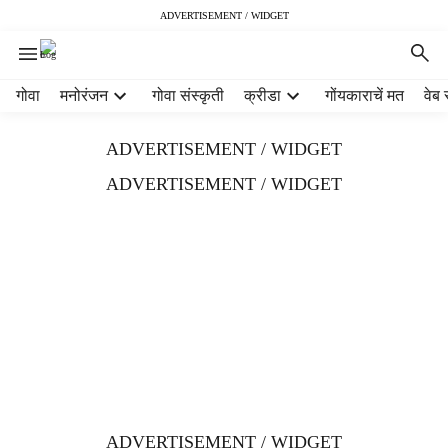
ADVERTISEMENT / WIDGET
H
गोवा
मनोरंजन
गोवा संस्कृती
क्रीडा
गोंयकाराचें मत
वेब 
e
a
ADVERTISEMENT / WIDGET
d
e
ADVERTISEMENT / WIDGET
r
m
e
n
u
i
t
e
m
s
ADVERTISEMENT / WIDGET