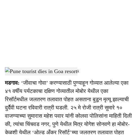
o
c
i
a
l
s
Pune tourist dies in Goa resort
-
Dainik Gomantak
h
मडगाव:
‘जीवाचा गोवा’ करण्यासाठी पुण्याहून गोव्यात आलेल्या एका
a
४१ वर्षीय पर्यटकाचा दक्षिण गोव्यातील मोबोर येथील एका
r
रिसॉर्टमधील जलतरण तलावात पोहत असताना बुडून मृत्यू झाल्याची
दुर्दैवी घटना रविवारी रात्री घडली. २५ मे रोजी रात्री सुमारे १०
e
वाजण्याच्या सुमारास महेश पवार यांनी कोलवा पोलिसांना माहिती दिली
की, त्यांचा चिंचवड नगर, पुणे येथील मित्र योगेश सोनवणे हा मोबोर-
केळशी येथील ‘ओल्ड अँकर रिसॉर्ट’च्या जलतरण तलावात पोहत