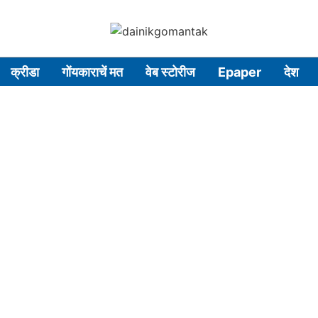
क्रीडा
गोंयकाराचें मत
वेब स्टोरीज
Epaper
देश