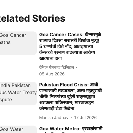
elated Stories
Goa Cancer Cases: कॅन्‍सरमुळे
राज्‍यात दिवसा सरासरी तिघांचा मृत्‍यू!
5 रुग्‍णांची होते नोंद; आतड्याच्या
कॅन्‍सरचे प्रमाण वाढल्‍याचा आरोग्‍य
खात्‍याचा दावा
दैनिक गोमन्तक डिजिटल
05 Aug 2026
Pakistan Flood Crisis: आधी
पाण्यासाठी तडफडला, आता महापुराची
भीती! निसर्गाच्या दुहेरी चक्रव्यूहात
अडकला पाकिस्तान; भारताकडून
कोणताही डेटा मिळेना
Manish Jadhav
17 Jul 2026
Goa Water Metro: प्रवाशांसाठी