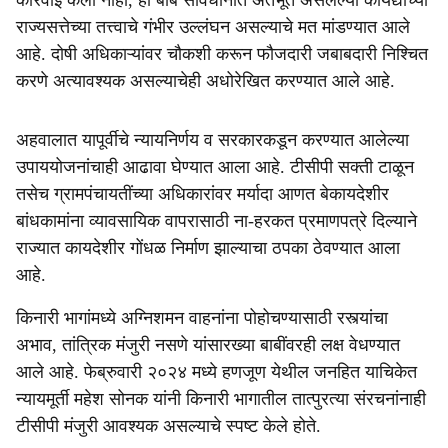
कारवाई केली नाही, ही बाब संविधानात अंतर्भूत असलेल्या कायद्याच्या
राज्यसत्तेच्या तत्त्वाचे गंभीर उल्लंघन असल्याचे मत मांडण्यात आले
आहे. दोषी अधिकाऱ्यांवर चौकशी करून फौजदारी जबाबदारी निश्चित
करणे अत्यावश्यक असल्याचेही अधोरेखित करण्यात आले आहे.
अहवालात यापूर्वीचे न्यायनिर्णय व सरकारकडून करण्यात आलेल्या
उपाययोजनांचाही आढावा घेण्यात आला आहे. टीसीपी सक्ती टाळून
तसेच ग्रामपंचायतींच्या अधिकारांवर मर्यादा आणत बेकायदेशीर
बांधकामांना व्यावसायिक वापरासाठी ना-हरकत प्रमाणपत्रे दिल्याने
राज्यात कायदेशीर गोंधळ निर्माण झाल्याचा ठपका ठेवण्यात आला
आहे.
किनारी भागांमध्ये अग्निशमन वाहनांना पोहोचण्यासाठी रस्त्यांचा
अभाव, तांत्रिक मंजुरी नसणे यांसारख्या बाबींवरही लक्ष वेधण्यात
आले आहे. फेब्रुवारी २०२४ मध्ये हणजूण येथील जनहित याचिकेत
न्यायमूर्ती महेश सोनक यांनी किनारी भागातील तात्पुरत्या संरचनांनाही
टीसीपी मंजुरी आवश्यक असल्याचे स्पष्ट केले होते.