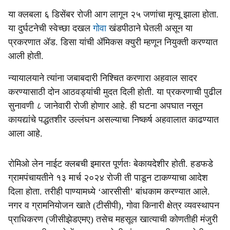
या क्लबला ६ डिसेंबर रोजी आग लागून २५ जणांचा मृत्यू झाला होता.
या दुर्घटनेची स्वेच्छा दखल
गोवा
खंडपीठाने घेतली असून या
प्रकरणात ॲड. डिसा यांची ॲमिकस क्युरी म्हणून नियुक्ती करण्यात
आली होती.
न्यायालयाने त्यांना जबाबदारी निश्चित करणारा अहवाल सादर
करण्यासाठी दोन आठवड्यांची मुदत दिली होती. या प्रकरणाची पुढील
सुनावणी ८ जानेवारी रोजी होणार आहे. ही घटना अपघात नसून
कायद्यांचे पद्धतशीर उल्लंघन असल्याचा निष्कर्ष अहवालात काढण्यात
आला आहे.
रोमिओ लेन नाईट क्लबची इमारत पूर्णतः बेकायदेशीर होती. हडफडे
ग्रामपंचायतीने १३ मार्च २०२४ रोजी ती पाडून टाकण्याचा आदेश
दिला होता. तरीही पाण्यामध्‍ये ‘आरसीसी’ बांधकाम करण्यात आले.
नगर व ग्रामनियोजन खाते (टीसीपी), गोवा किनारी क्षेत्र व्यवस्थापन
प्राधिकरण (जीसीझेडएमए) तसेच महसूल खात्याची कोणतीही मंजुरी