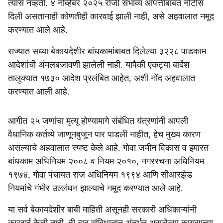
त्‍यास नव्हती. ४ नोव्हेंबर २०२५ रोजी संभाव्य आपत्तीबाबत नोटीस
दिली असतानाही कोणतीही कारवाई झाली नाही, असे अहवालात नमूद
करण्‍यात आले आहे.
राज्यात सध्या बेकायदेशीर बांधकामांबाबत दिलेल्या ३२२८ पाडकाम
आदेशांची अंमलबजावणी झालेली नाही. यापैकी एकट्या बार्देश
तालुक्यात १७३० आदेश प्रलंबित आहेत, अशी नोंद अहवालात
करण्यात आली आहे.
आगीत २५ जणांचा मृत्यू होण्यामागे संबंधित यंत्रणांनी आपली
वैधानिक कर्तव्ये जाणूनबुजून पार पाडली नाहीत, हेच मुख्य कारण
असल्याचे अहवालात स्पष्ट केले आहे. गोवा जमीन विकास व इमारत
बांधकाम अधिनियम २००८ व नियम २०१०, नगररचना अधिनियम
१९७४, गोवा पंचायत राज अधिनियम १९९४ आणि सीआरझेड
नियमांचे गंभीर उल्लंघन झाल्याचे नमूद करण्यात आले आहे.
या सर्व बेकायदेशीर बाबी माहिती असूनही सरकारी अधिकाऱ्यांनी