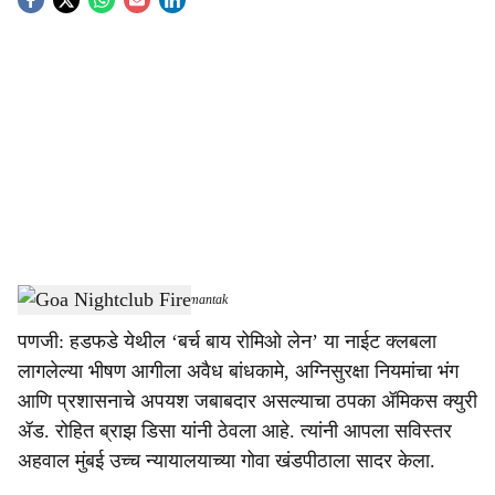
S
o
c
i
a
l
s
Goa Nightclub Fire
-
Dainik Gomantak
h
पणजी: हडफडे येथील ‘बर्च बाय रोमिओ लेन’ या नाईट क्लबला
a
लागलेल्या भीषण आगीला अवैध बांधकामे, अग्निसुरक्षा नियमांचा भंग
r
आणि प्रशासनाचे अपयश जबाबदार असल्याचा ठपका ॲमिकस क्युरी
ॲड. रोहित ब्राझ डिसा यांनी ठेवला आहे. त्यांनी आपला सविस्तर
e
अहवाल मुंबई उच्च न्यायालयाच्या गोवा खंडपीठाला सादर केला.