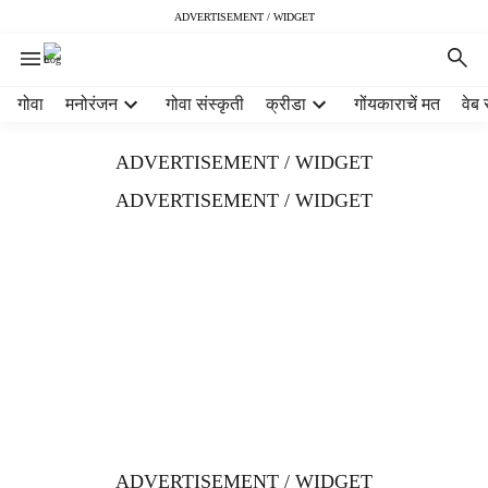
ADVERTISEMENT / WIDGET
H
गोवा
मनोरंजन
गोवा संस्कृती
क्रीडा
गोंयकाराचें मत
वेब 
e
a
ADVERTISEMENT / WIDGET
d
e
ADVERTISEMENT / WIDGET
r
m
e
n
u
i
t
e
m
s
ADVERTISEMENT / WIDGET