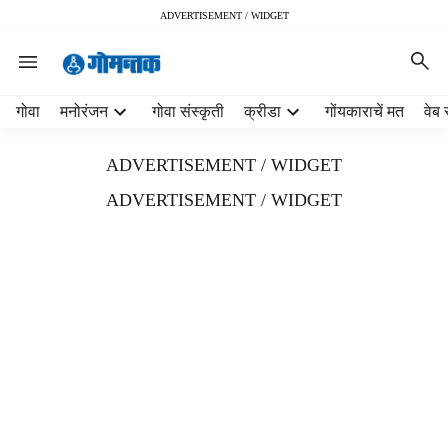
ADVERTISEMENT / WIDGET
H
गोवा
मनोरंजन
गोवा संस्कृती
क्रीडा
गोंयकाराचें मत
वेब 
e
a
ADVERTISEMENT / WIDGET
d
e
ADVERTISEMENT / WIDGET
r
m
e
n
u
i
t
e
m
s