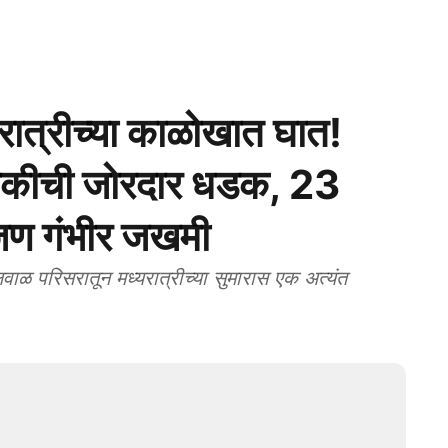
त्रीच्या काळोखात घात!
ुचाकीची जोरदार धडक, 23
एकजण गंभीर जखमी
रिसरातून मध्यरात्रीच्या सुमारास एक अत्यंत