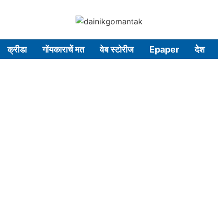
क्रीडा
गोंयकाराचें मत
वेब स्टोरीज
Epaper
देश