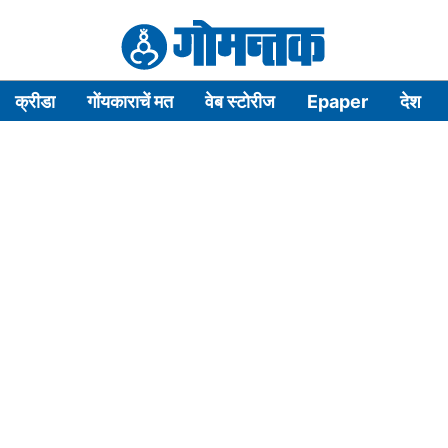
क्रीडा
गोंयकाराचें मत
वेब स्टोरीज
Epaper
देश