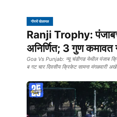
गोंयचें खेळामळ
Ranji Trophy: पंजाबच
अनिर्णित; 3 गुण कमावत ग
Goa Vs Punjab: न्यू चंडीगड येथील पंजाब क्
ब गट चार दिवसीय क्रिकेट सामना मंगळवारी अखेरच