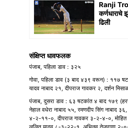
Ranji Trop
कर्णधाराचे 
ढिली
संक्षिप्त धावफलक
पंजाब, पहिला डाव : ३२५
गोवा, पहिला डाव (३ बाद ४३९ वरून) : ११७ 
यादव नाबाद २१, दीपराज गावकर २, दर्शन मिसा
पंजाब, दुसरा डाव : ६३ षटकांत ४ बाद १७९ (हर
नेहाल वधेरा नाबाद ५५, रमणदीप सिंग नाबाद ३६
४-२-११-०, दीपराज गावकर ३-२-४-०, मोहित
ललित यादव ८-३-२२-१, अभिनव तेजराणा २-०-५