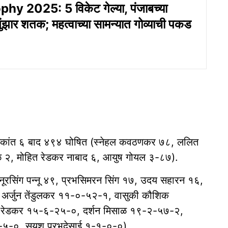
hy 2025: 5 विकेट गेल्या, पंजाबच्या
झुंझार शतक; महत्वाच्या सामन्यात गोव्याची पकड
षटकांत ६ बाद ४९४ घोषित (स्नेहल कवठणकर ७८, ललित
ळ २, मोहित रेडकर नाबाद ६, आयुष गोयल ३-८७).
नूरसिंग पन्नू ४९, प्रभसिमरन सिंग १७, उदय सहारन १६,
, अर्जुन तेंडुलकर ११-०-५२-१, वासुकी कौशिक
 रेडकर १५-६-२५-०, दर्शन मिसाळ १९-२-५७-२,
-०, सुयश प्रभुदेसाई १-१-०-०).