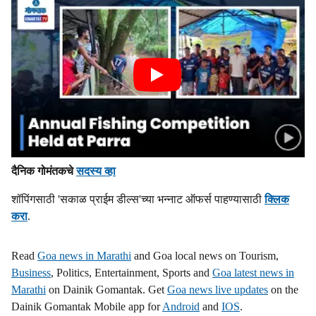
दैनिक गोमंतकचे
सदस्य व्हा
शॉपिंगसाठी 'सकाळ प्राईम डील्स'च्या भन्नाट ऑफर्स पाहण्यासाठी
क्लिक
करा
.
Read
Goa news in Marathi
and Goa local news on Tourism,
Business
, Politics, Entertainment, Sports and
Goa latest news in
Marathi
on Dainik Gomantak. Get
Goa news live updates
on the
Dainik Gomantak Mobile app for
Android
and
IOS
.