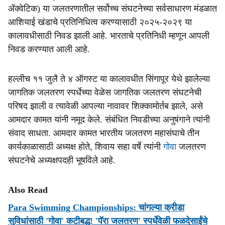
ॲक्वेटिक) या जलतरणातील सर्वोच्च संघटनेच्या सर्वसाधारण मंडळात
आशियाई खंडाचे प्रतिनिधित्व करण्यासाठी २०२५-२०२९ या
कालावधीसाठी निवड झाली आहे. भारताचे प्रतिनिधी म्हणून आपली
निवड करण्यात आली आहे.
हल्लीच ११ जुलै ते ४ ऑगस्ट या कालावधीत सिंगापूर येथे झालेल्या
जागतिक जलतरण स्पर्धेच्या वेळेस जागतिक जलतरण संघटनेची
परिषद झाली व त्यावेळी आपल्या नावावर शिक्कामोर्तब झाले, असे
आमदार कामत यांनी नमूद केले. संबंधित निवडीच्या अनुषंगाने त्यांनी
संवाद साधता. आमदार कामत भारतीय जलतरण महासंघाचे तीन
कार्यकाळासाठी अध्यक्ष होते, शिवाय सहा वर्षे त्यांनी
गोवा
जलतरण
संघटनेचे अध्यक्षपदही भूषविले आहे.
Also Read
Para Swimming Championships: चांगल्या क्रीडा
सुविधांसाठी 'गोवा' कटीबद्ध! 'पॅरा जलतरण' स्पर्धेवेळी फळदेसाईंचे