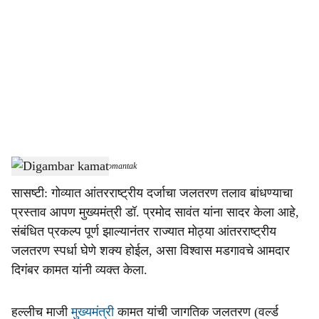
o
c
i
a
l
s
Digambar kamat
-
Dainik Gomantak
h
सासष्टी: गोव्यात आंतरराष्ट्रीय दर्जाचा जलतरण तलाव बांधण्याचा
a
प्रस्ताव आपण मुख्यमंत्री डॉ. प्रमोद सावंत यांना सादर केला आहे,
r
संबंधित प्रकल्प पूर्ण झाल्यानंतर राज्यात मोठ्या आंतरराष्ट्रीय
जलतरण स्पर्धा घेणे शक्य होईल, असा विश्वास मडगावचे आमदार
e
दिगंबर कामत यांनी व्यक्त केला.
हल्लीच माजी
मुख्यमंत्री
कामत यांची जागतिक जलतरण (वर्ल्ड