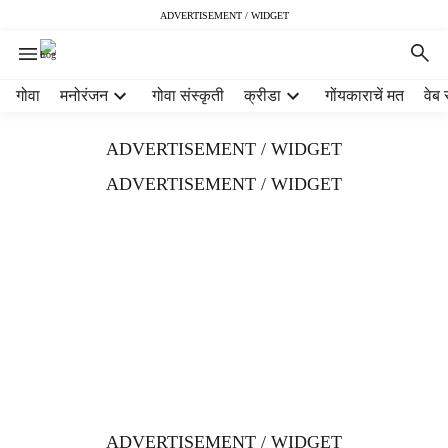
ADVERTISEMENT / WIDGET
H
गोवा
मनोरंजन
गोवा संस्कृती
क्रीडा
गोंयकाराचें मत
वेब 
e
a
ADVERTISEMENT / WIDGET
d
e
ADVERTISEMENT / WIDGET
r
m
e
n
u
i
t
e
m
s
ADVERTISEMENT / WIDGET