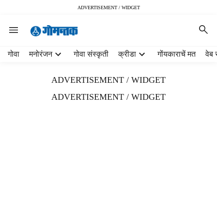
ADVERTISEMENT / WIDGET
H
गोवा
मनोरंजन
गोवा संस्कृती
क्रीडा
गोंयकाराचें मत
वेब 
e
a
ADVERTISEMENT / WIDGET
d
e
ADVERTISEMENT / WIDGET
r
m
e
n
u
i
t
e
m
s