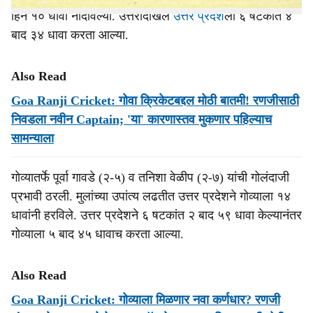
हिने १० धावा नोंदविल्या. उत्तरादाखल
उत्तर प्रदेश
ला ६ षटकांत ४
बाद ३४ धावा करता आल्या.
Also Read
Goa Ranji Cricket: गोवा क्रिकेटबद्दल मोठी बातमी! रणजीसाठी
निवडला नवीन Captain; 'या' कारणास्तव मुकणार पहिल्याच
सामन्याला
गोव्यातर्फे पूर्वा गावडे (२-५) व तनिशा वेळीप (२-७) यांची गोलंदाजी
प्रभावी ठरली. मुलांच्या उपांत्य लढतीत उत्तर प्रदेशने गोव्याला १४
धावांनी हरविले. उत्तर प्रदेशने ६ षटकांत २ बाद ५९ धावा केल्यानंतर
गोव्याला ५ बाद ४५ धावाच करता आल्या.
Also Read
Goa Ranji Cricket: गोव्याला मिळणार नवा कर्णधार? रणजी