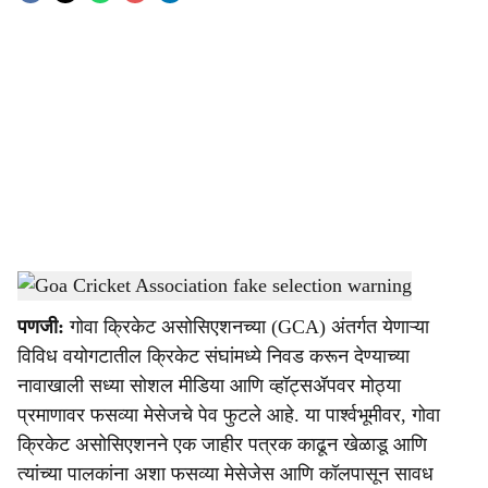
o
c
i
a
l
s
Goa Cricket Association fake selection warning
-
Dainik Gomantak
h
पणजी:
गोवा क्रिकेट असोसिएशनच्या (GCA) अंतर्गत येणाऱ्या
a
विविध वयोगटातील क्रिकेट संघांमध्ये निवड करून देण्याच्या
r
नावाखाली सध्या सोशल मीडिया आणि व्हॉट्सॲपवर मोठ्या
प्रमाणावर फसव्या मेसेजचे पेव फुटले आहे. या पार्श्वभूमीवर, गोवा
e
क्रिकेट असोसिएशनने एक जाहीर पत्रक काढून खेळाडू आणि
त्यांच्या पालकांना अशा फसव्या मेसेजेस आणि कॉलपासून सावध