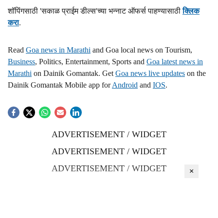
शॉपिंगसाठी 'सकाळ प्राईम डील्स'च्या भन्नाट ऑफर्स पाहण्यासाठी
क्लिक
करा
.
Read
Goa news in Marathi
and Goa local news on Tourism,
Business
, Politics, Entertainment, Sports and
Goa latest news in
Marathi
on Dainik Gomantak. Get
Goa news live updates
on the
Dainik Gomantak Mobile app for
Android
and
IOS
.
ADVERTISEMENT / WIDGET
ADVERTISEMENT / WIDGET
ADVERTISEMENT / WIDGET
×