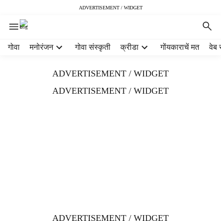
ADVERTISEMENT / WIDGET
H
गोवा
मनोरंजन
गोवा संस्कृती
क्रीडा
गोंयकाराचें मत
वेब 
e
a
ADVERTISEMENT / WIDGET
d
e
ADVERTISEMENT / WIDGET
r
m
e
n
u
i
t
e
m
s
ADVERTISEMENT / WIDGET