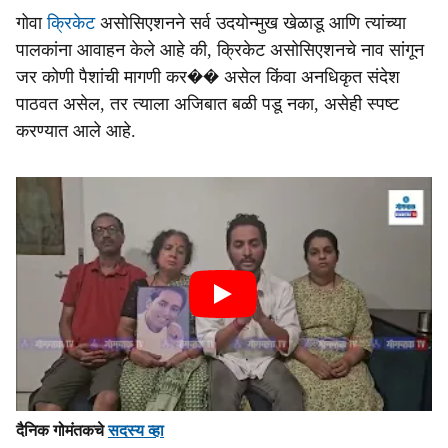
गोवा
क्रिकेट
असोसिएशनने सर्व उदयोन्मुख खेळाडू आणि त्यांच्या
पालकांना आवाहन केले आहे की, क्रिकेट असोसिएशनचे नाव सांगून
जर कोणी पैशांची मागणी कर�� असेल किंवा अनधिकृत संदेश
पाठवत असेल, तर त्याला अजिबात बळी पडू नका, असेही स्पष्ट
करण्यात आले आहे.
दैनिक गोमंतकचे
सदस्य व्हा