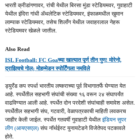
भारती क्रीडांगणावर, रांची येथील बिरसा मुंडा स्टेडियमवर, गुवाहाटी
येथील इंदिरा गांधी ॲथलेटिक स्टेडियमवर, इंफाळमधील खुमान
लाम्पाक स्टेडियमवर, तसेच शिलाँग येथील जवाहरलाल नेहरू
स्टेडियमवर खेळले जातील.
Also Read
ISL Football: FC Goaच्या खात्यात पूर्ण तीन गुण! मोरेनो,
द्राझिचचे गोल; मोहम्मेडन स्पोर्टिंगला नमविले
ड्युरँड कप स्पर्धा भारतीय लष्कराच्या पूर्व विभागातर्फे घेण्यात येत
आहे. स्पर्धेतील सहभागी संघांची संख्या १६ वरून २४ संघापर्यंत
वाढविण्यात आली आहे. स्पर्धेत दोन परदेशी संघांचाही समावेश असेल.
स्पर्धेतील सहभागी संघ, गटवारी, वेळापत्रकाची माहिती लवकरच
जाहीर केली जाईल. स्पर्धेत गतवर्षी गुवाहाटी येथील
इंडियन सुपर
लीग (आयएसएल)
संघ नॉर्थईस्ट युनायटेडने विजेतेपद पटकावले
होते.