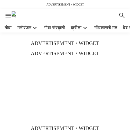
ADVERTISEMENT / WIDGET
H
गोवा
मनोरंजन
गोवा संस्कृती
क्रीडा
गोंयकाराचें मत
वेब 
e
a
ADVERTISEMENT / WIDGET
d
e
ADVERTISEMENT / WIDGET
r
m
e
n
u
i
t
e
m
s
ADVERTISEMENT / WIDGET