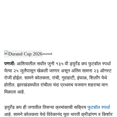
c
i
a
l
s
Durand Cup 2026
-
Dainik Gomantak
h
पणजी:
आशियातील सर्वांत जुनी १३५ वी ड्युरँड कप फुटबॉल स्पर्धा
a
येत्या २५ जुलैपासून खेळली जाणार असून अंतिम सामना २३ ऑगस्ट
r
रोजी होईल. सामने कोलकता, रांची, गुवाहाटी, इंफाळ, शिलाँग येथे
होतील. झारखंडमधील रांचीला यंदा प्रथमच यजमान शहराचा मान
e
मिळाला आहे.
ड्युरँड कप ही जगातील तिसऱ्या क्रमांकाची सक्रिय
फुटबॉल स्पर्धा
आहे. सामने कोलकता येथे विवेकानंद युवा भारती क्रीडांगण व किशोर