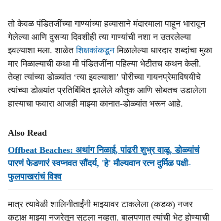
तो केवळ पंडितजींच्या गाण्यांच्या हव्यासाने मंदारमाला पाहून भारावून
गेलेल्या आणि दुसऱ्या दिवशीही त्या गाण्यांची नशा न उतरलेल्या
इवल्याशा मला. शाळेत
शिक्षकांकडून
मिळालेल्या धारदार शब्दांचा मुका
मार मिळाल्याची कथा मी पंडितजींना पहिल्या भेटीतच कथन केली.
तेव्हा त्यांच्या डोळ्यांत ‘त्या इवल्याशा’ पोरीच्या गायनप्रेमाविषयीचे
त्यांच्या डोळ्यांत प्रतिबिंबित झालेले कौतुक आणि सोबतच उडालेला
हास्याचा फवारा आजही माझ्या कानात-डोळ्यांत भरून आहे.
Also Read
Offbeat Beaches: अथांग निळाई, पांढरी शुभ्र वाळू, डोळ्यांचं
पारणं फेडणारं स्वप्नवत सौंदर्य, 'हे' मौल्यवान रत्न दुर्मिळ पक्षी-
फुलपाखरांचं विश्व
मात्र त्यावेळी शालिनीताईंनी माझ्यावर टाकलेला (कडक) नजर
कटाक्ष माझ्या नजरेतून सुटला नव्हता. बालपणात त्यांची भेट होण्याची