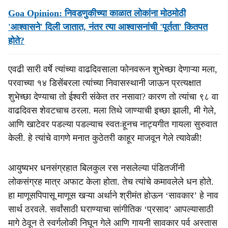
Goa Opinion: निवडणुकीच्या काळात लोकांना मोठमोठी
'आश्वासने' दिली जातात, नंतर त्या आश्वासनांची 'पूर्तता' कितपत
होते?
एवढी सारी वर्षे त्यांच्या वाढदिवसाला फोनवरून शुभेच्छा देणाऱ्या मला,
परवाच्या १४ डिसेंबरला त्यांच्या निवासस्थानी जाऊन प्रत्यक्षात
शुभेच्छा देण्याचा तो ईश्वरी संकेत तर नसावा? कारण तो त्यांचा ९८ वा
वाढदिवस शेवटचाच ठरला. मला तिथे जाण्याची इच्छा झाली, मी गेले,
आणि खाटेवर पडल्या पडल्याच स्वतःहूनच नाट्यगीत गायला सुरुवात
केली. हे त्यांचे वागणे मनात कुठेतरी काहूर माजवून गेले त्यावेळी!
आयुष्यभर धनसंग्रहात बिलकुल रस नसलेल्या पंडितजींनी
लोकसंग्रह मात्र अफाट केला होता. तेच त्यांचे कमावलेले धन होते.
हा माणूसपिपासू माणूस खऱ्या अर्थाने श्रीमंत होऊन ‘सावकार’ हे नाव
सार्थ ठरवले. सर्वांसाठी घराण्याचा सांगीतिक ‘प्रसाद’ आपल्यासाठी
मागे ठेवून ते स्वर्गलोकी निघून गेले आणि गायनी सावकार पर्व अस्तास