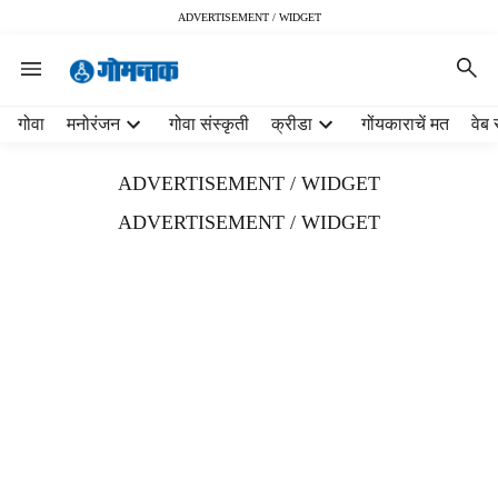
ADVERTISEMENT / WIDGET
H
गोवा
मनोरंजन
गोवा संस्कृती
क्रीडा
गोंयकाराचें मत
वेब 
e
a
ADVERTISEMENT / WIDGET
d
e
ADVERTISEMENT / WIDGET
r
m
e
n
u
i
t
e
m
s