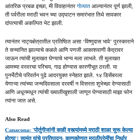
आंतरिक प्रबळ इच्छा, मी विवाहानंतर
गोव्यात
आल्यानंतर पूर्ण झाली,
ती पर्वरीला मराठी भवन च्या उद्घाटन समारंभात तिथे सावकार
दांपत्याची अकल्पित भेट झाली.
त्यानंतर नाट्यक्षेत्रातील प्रतिष्ठित असा ‘विष्णुदास भावे’ पुरस्काराने
ते सन्मानित झाल्याचे कळले आणि पणजी आकाशवाणी केंद्रावर
जाऊन त्यांची मुलाखत घेण्याचे भाग्य मला लाभले. ती मुलाखत
आमच्या वरवरचा परिचय, गाढ होण्यास कारणीभूत ठरली. या
पुनर्भेटीचे परिवर्तन पुढे आदरयुक्त स्नेहात झाले. १४ डिसेंबरला
येणाऱ्या त्यांच्या जन्मदिवसाला दरवर्षी न विसरता शुभेच्छा देण्यासाठी
आणि अधूनमधून त्यांची ख्यालीखुशाली जाणून घेण्यासाठी माझा फोन
त्यांना जात असे.
Also Read
Canacona: 'पोर्तुगीजांनी काही वस्त्यांमध्ये मराठी शाळा सुरू केल्या
होत्या'! सामंत यांचे प्रतिपादन; काणकोणात मराठीप्रेमींचा निर्धार