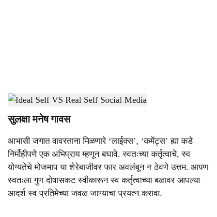
c
i
a
l
s
Social Media
-
Dainik Gomantak
h
सुलक्षा मनेष गावस
a
आभासी जगात वावरताना मिळणारे ‘लाईक्स’, ‘कमेंट्स’ ह्या कडे
r
निर्मोहीपणे एक अभिप्राय म्हणून बघावे. स्वतःच्या कर्तृत्वाचे, स्व
e
योग्यतेचे मोजमाप या शेरेबाजीवर फार अवलंबून न ठेवणे उत्तम. आपण
स्वतःला गुण दोषासकट स्वीकारून स्व कर्तृत्वाच्या बळावर आपल्या
आदर्श स्व प्रतिमेच्या जवळ जाण्याचा प्रयत्न करावा.