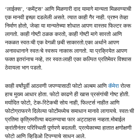
‘लाईक्स’, ‘कमेंट्स’ आणि मिळणारी दाद यामागे मान्यता मिळवण्याची
एक मानवी इच्छा दडलेली असते. त्यात काही गैर नाही. प्रश्न तेव्हा
निर्माण होतो, जेव्हा या मान्यतेच्या शोधात आपण वास्तव फिल्टर करू
लागतो. काही गोष्टी ठळक करतो, काही गोष्टी मागे सारतो आणि
नकळत स्वतःची एक वेगळी छबी साकारतो.एका अर्थाने आपण
अनावधानाने स्वतःचे स्वरूप नाकारू लागतो. या प्रक्रियेत आपण
फक्त इतरांनाच नव्हे, तर स्वतःलाही एका कल्पित प्रतिमेवर विश्वास
ठेवायला भाग पडतो.
काही वर्षांपूर्वी आठवणी जपण्यासाठी फोटो अल्बम आणि
कॅमेरा
रोल्स
हाच मुख्य आधार होता. फोटो काढणे ही खास प्रसंगांची गोष्ट होती.
मर्यादित फोटो, टेक-रिटेकची सोय नाही, फिल्टर्स नाहीत आणि
फोटोग्राफरने दिलेल्या फोटोंमध्येच समाधान मानावे लागायचे. स्वतःची
प्रतिमा कृत्रिमरीत्या बदलण्याचा फार अट्टाहास नव्हता.मोबाईल
क्रांतीनंतर परिस्थिती पूर्णपणे बदलली. प्रत्येकाच्या हातात क्षणोक्षणी
फोटो आणि व्हिडिओ टिपण्याचे साधन आले.