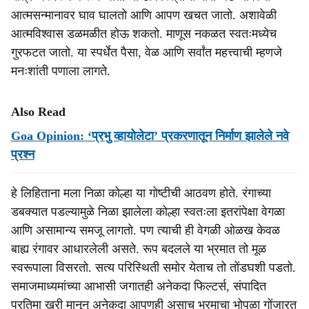
आत्मसन्मानावर घाव घालतो आणि आपण खचत जातो. अशावेळी
आत्मविश्वास डळमळीत होऊ शकतो. माणूस नकळत स्वतःमध्येच
गुरफटत जातो. या स्पर्धेत पैसा, वेळ आणि सर्वांत महत्त्वाची म्हणजे
मनःशांती पणाला लागते.
Also Read
Goa Opinion: ‘प्रभु व्हायोलेटा’ प्रकरणातून निर्माण झालेले नवे
प्रश्न
हे लिहिताना मला निळा कोल्हा या गोष्टीची आठवण होते. रंगाच्या
डबक्यात पडल्यामुळे निळा झालेला कोल्हा स्वतःला इतरांपेक्षा वेगळा
आणि असामान्य समजू लागतो. पण त्याची ही वेगळी ओळख केवळ
बाह्य रंगावर आधारलेली असते. रूप बदलले या भ्रमात तो मूळ
स्वरूपाला विसरतो. सत्य परिस्थिती समोर येताच तो तोंडघशी पडतो.
समाजमाध्यमांच्या आभासी जगातही अनेकदा फिल्टर्स, संपादित
प्रतिमा खरी मानून अनेकदा आपणही असाच भ्रमाचा भोपळा गोंजारत