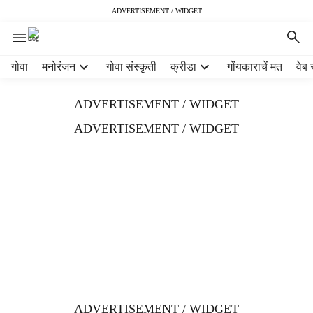
ADVERTISEMENT / WIDGET
H
गोवा
मनोरंजन
गोवा संस्कृती
क्रीडा
गोंयकाराचें मत
वेब 
e
a
ADVERTISEMENT / WIDGET
d
e
ADVERTISEMENT / WIDGET
r
m
e
n
u
i
t
e
m
s
ADVERTISEMENT / WIDGET