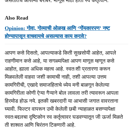
असतातच आपल्या बरोबर. माणूस मोठा होतो स्व कर्तृत्वाने.
Also Read
Opinion: गोवा, गोव्याची ओळख आणि ‘गोंयकारपण’ नष्ट
होण्यापासून वाचवायचे असल्यास काय करावे?
आपण कसे दिसतो, आपल्याकडे किती सुखसोयी आहेत, आपले
राहणीमान कसे आहे, या सगळ्यांपेक्षा आपण माणूस म्हणून कसे
आहोत, ह्याला अधिक महत्व आहे. स्वतःशी प्रतारणा करून
मिळवलेली वाहवा जशी कामाची नाही, तशी आपल्या उत्तम
कामगिरीची, एखादे समाजहिताचे ध्येय मनी बाळगून केलेल्या
कामगिरीला कोणी ऐऱ्या गैऱ्याने बोल लावला तरी त्यावरून आपला
हिरमोड होऊ नये. इतकी खबरदारी या आभासी जगात वावरताना
घ्यावी. फिल्टर वापरून उभी केलेली छबी न्याहाळत बसण्यापेक्षा
स्वतःबद्दलचा दृष्टिकोन स्व कर्तृत्वावर घडवण्यातून जी ऊर्जा मिळते
ती शाश्वत आणि चिरंतन टिकणारी आहे.