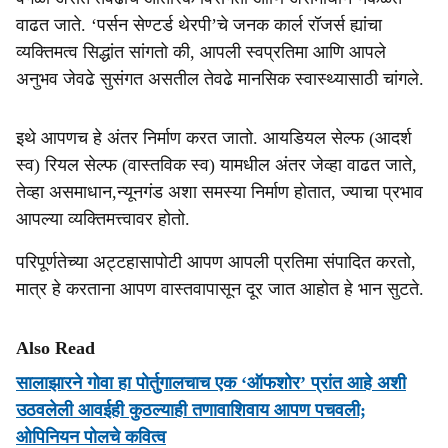
वाढत जाते. ‘पर्सन सेण्टर्ड थेरपी’चे जनक कार्ल रॉजर्स ह्यांचा
व्यक्तिमत्व सिद्धांत सांगतो की, आपली स्वप्रतिमा आणि आपले
अनुभव जेवढे सुसंगत असतील तेवढे मानसिक स्वास्थ्यासाठी चांगले.
इथे आपणच हे अंतर निर्माण करत जातो. आयडियल सेल्फ (आदर्श
स्व) रियल सेल्फ (वास्तविक स्व) यामधील अंतर जेव्हा वाढत जाते,
तेव्हा असमाधान,न्यूनगंड अशा समस्या निर्माण होतात, ज्याचा प्रभाव
आपल्या व्यक्तिमत्त्वावर होतो.
परिपूर्णतेच्या अट्टहासापोटी आपण आपली प्रतिमा संपादित करतो,
मात्र हे करताना आपण वास्तवापासून दूर जात आहोत हे भान सुटते.
Also Read
सालाझारने गोवा हा पोर्तुगालचाच एक ‘ऑफशोर’ प्रांत आहे अशी
उठवलेली आवईही कुठल्याही तणावाशिवाय आपण पचवली;
ओपिनियन पोलचे कवित्व