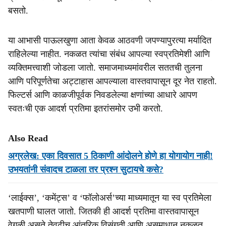
बसतो.
या आभासी पाऊलखुणा आता केवळ आठवणी जपण्यापुरत्या मर्यादित
राहिलेल्या नाहीत. नकळत त्यांचा संबंध आपल्या स्वप्रतिमेशी आणि
व्यक्तिमत्त्वाशी जोडला जातो. समाजमाध्यमांवरील सततची तुलना
आणि परिपूर्णतेचा अट्टाहास आपल्याला वास्तवापासून दूर नेत राहतो.
फिल्टर्स आणि काळजीपूर्वक निवडलेल्या क्षणांच्या आधारे आपण
स्वतःची एक आदर्श प्रतिमा इतरांसमोर उभी करतो.
Also Read
अग्रलेख: एका दिवसात 5 ठिकाणी आंदोलने होणे हा योगायोग नाही!
उभयतांनी संवादच टाळला तर प्रश्‍न सुटायचे कसे?
‘लाईक्स’, ‘कमेंट्स’ व ‘फॉलोअर्स’च्या माध्यमातून या स्व प्रतिमेला
खतपाणी घालत जातो. जितकी ही आदर्श प्रतिमा वास्तवापासून
वेगळी असते तेवढीच आंतरिक विसंगती आणि असमाधान नकळत