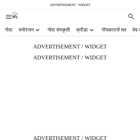
ADVERTISEMENT / WIDGET
H
गोवा
मनोरंजन
गोवा संस्कृती
क्रीडा
गोंयकाराचें मत
वेब 
e
a
ADVERTISEMENT / WIDGET
d
e
ADVERTISEMENT / WIDGET
r
m
e
n
u
i
t
e
m
s
ADVERTISEMENT / WIDGET