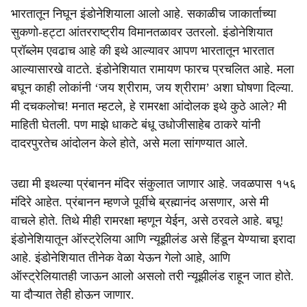
भारतातून निघून इंडोनेशियाला आलो आहे. सकाळीच जाकार्ताच्या
सुकणो-हट्टा आंतरराष्ट्रीय विमानतळावर उतरलो. इंडोनेशियात
प्रॉब्लेम एवढाच आहे की इथे आल्यावर आपण भारतातून भारतात
आल्यासारखे वाटते. इंडोनेशियात रामायण फारच प्रचलित आहे. मला
बघून काही लोकांनी ‘जय श्रीराम, जय श्रीराम’ अशा घोषणा दिल्या.
मी दचकलोच! मनात म्हटले, हे रामरक्षा आंदोलक इथे कुठे आले? मी
माहिती घेतली. पण माझे धाकटे बंधू उधोजीसाहेब ठाकरे यांनी
दादरपुरतेच आंदोलन केले होते, असे मला सांगण्यात आले.
उद्या मी इथल्या प्रंबानन मंदिर संकुलात जाणार आहे. जवळपास १५६
मंदिरे आहेत. प्रंबानन म्हणजे पूर्वीचे ब्रह्मानंद असणार, असे मी
वाचले होते. तिथे मीही रामरक्षा म्हणून येईन, असे ठरवले आहे. बघू!
इंडोनेशियातून ऑस्ट्रेलिया आणि न्यूझीलंड असे हिंडून येण्याचा इरादा
आहे. इंडोनेशियात तीनेक वेळा येऊन गेलो आहे, आणि
ऑस्ट्रेलियातही जाऊन आलो असलो तरी न्यूझीलंड राहून जात होते.
या दौऱ्यात तेही होऊन जाणार.