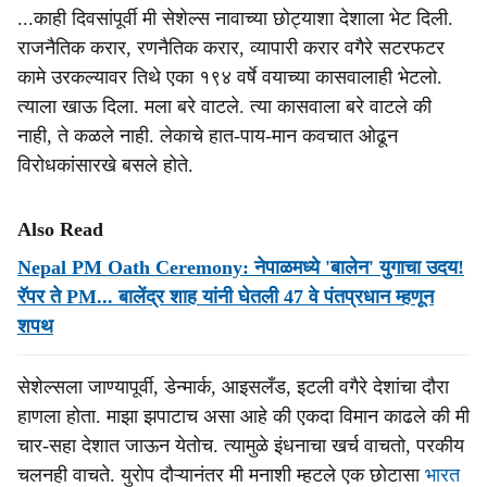
...काही दिवसांपूर्वी मी सेशेल्स नावाच्या छोट्याशा देशाला भेट दिली.
राजनैतिक करार, रणनैतिक करार, व्यापारी करार वगैरे सटरफटर
कामे उरकल्यावर तिथे एका १९४ वर्षे वयाच्या कासवालाही भेटलो.
त्याला खाऊ दिला. मला बरे वाटले. त्या कासवाला बरे वाटले की
नाही, ते कळले नाही. लेकाचे हात-पाय-मान कवचात ओढून
विरोधकांसारखे बसले होते.
Also Read
Nepal PM Oath Ceremony: नेपाळमध्ये 'बालेन' युगाचा उदय!
रॅपर ते PM... बालेंद्र शाह यांनी घेतली 47 वे पंतप्रधान म्हणून
शपथ
सेशेल्सला जाण्यापूर्वी, डेन्मार्क, आइसलँड, इटली वगैरे देशांचा दौरा
हाणला होता. माझा झपाटाच असा आहे की एकदा विमान काढले की मी
चार-सहा देशात जाऊन येतोच. त्यामुळे इंधनाचा खर्च वाचतो, परकीय
चलनही वाचते. युरोप दौऱ्यानंतर मी मनाशी म्हटले एक छोटासा
भारत