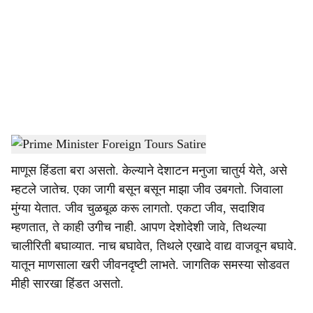
c
i
a
l
s
PM Narendra Modi Foreign Tour
-
Dainik Gomantak
h
माणूस हिंडता बरा असतो. केल्याने देशाटन मनुजा चातुर्य येते, असे
a
म्हटले जातेच. एका जागी बसून बसून माझा जीव उबगतो. जिवाला
r
मुंग्या येतात. जीव चुळबूळ करू लागतो. एकटा जीव, सदाशिव
म्हणतात, ते काही उगीच नाही. आपण देशोदेशी जावे, तिथल्या
e
चालीरिती बघाव्यात. नाच बघावेत, तिथले एखादे वाद्य वाजवून बघावे.
यातून माणसाला खरी जीवनदृष्टी लाभते. जागतिक समस्या सोडवत
मीही सारखा हिंडत असतो.