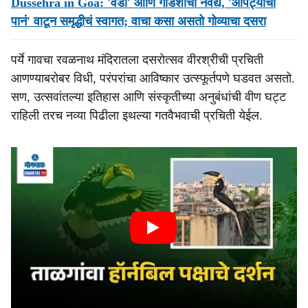
Dussehra in Goa: 'वडी' आणि गोडशाचा नैवेद्य, 'आपट्याची
पानं' वाटून समृद्धीचं स्वागत; वाचा कसा असतो गोव्याचा दसरा
पर्ये गावचा रवळनाथ मंदिरातला दसरोत्सव वीरश्रीची प्रचिती
आणण्याबरोबर विधी, परंपरांचा आविष्कार उत्स्फूर्तपणे घडवत असतो.
सण, उत्सवांतल्या इतिहास आणि संस्कृतीच्या अनुबंधांची वीण घट्ट
राहिली तरच नव्या पिढीला इथल्या गतवैभवाची प्रचिती येईल.