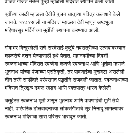
वाजत गाजत नेऊन पुन्हा म्हाळसा मंदिरात स्थापन केला जातो.
पूर्वीच्या काळी म्हाळसा देवीचे पूजन धातूच्या पवित्र कलशाने केले
जायचे. १९८९साली या मंदिरात म्हाळसा देवी म्हणून अष्टभुजा
महिषारसुर मर्दिनीच्या मूर्तीची स्थापना करण्यात आली.
गोवाभर विखुरलेली राणे सरदेसाई कुटुंबे नवरात्रीच्या उत्सवादरम्यान
म्हाळसेचे दर्शन घेण्यासाठी इथे येतात. महानवमीच्या दिवशी
रवळनाथाच्या मंदिरात रवळोबा म्हणजे रवळनाथ आणि भूतोबा म्हणजे
भूतनाथ यांच्या पंजाच्या प्रतिकृती, तर पावणाईचा मुखवटा असलेली
तीन तरंगे साडींद्वारे परंपरागत पद्धतीने सजवली जातात. रवळनाथाच्या
मंदिरात त्रिशूळ डमरू खङ्ग आणि रक्तपात्र धारण केलेली
चतुर्हस्त रवळनाथ मूर्ती असून भूतनाथ आणि पावणाईची मूर्ती तेथे
नाही. पारंपरिक ढोलवादनाच्या लोकसंगीताचे सूर निनादू लागल्यावर
रवळनाथ मंदिराचा सारा परिसर भारावून जातो.