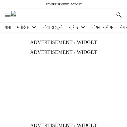
ADVERTISEMENT / WIDGET
H
गोवा
मनोरंजन
गोवा संस्कृती
क्रीडा
गोंयकाराचें मत
वेब 
e
a
ADVERTISEMENT / WIDGET
d
e
ADVERTISEMENT / WIDGET
r
m
e
n
u
i
t
e
m
s
ADVERTISEMENT / WIDGET