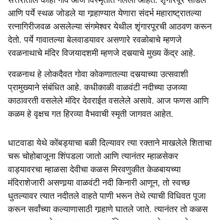
सत्तरीतील काही गावे आज विस्मृतीत गेलेली आहेत. शृंगारपूर सोडले
आणि पर्ये स्थळ जोडले या गार्‍हाण्यात येणारा संदर्भ महाराष्ट्रातल्या
रत्नागिरीजवळ असलेल्या संगमेश्वर येथील शृंगारपूरची आठवण करून
देतो. पर्ये गावातल्या बेलवाडयावर असणारे रवळोबाचे म्हणजे
रवळनाथाचे मंदिर विजयादशमी म्हणजे दसर्‍याचे मुख्य केंद्र आहे.
रवळनाथ हे लोकदैवत गोवा कोकणातल्या दसर्‍याच्या उत्सवाशी
प्रामुख्याने संबंधित आहे. कधीकाळी वाळवंटी नदीच्या उजव्या
काठावरती वसलेले मंदिर देवराईत वसलेले असावे. आज फणस आणि
कळम हे वृक्षच गत हिरव्या वैभवाची स्मृती जागवत आहेत.
धाटवाडा येथे कोंबड्याचा बळी दिल्यावर त्या रक्ताने माखलेले शिताचा
चरू चोहोबाजूना शिंपडला जातो आणि त्यानंतर म्हाळसेकर
वाड्यावरचा म्हाळसा देवीचा कळस मिरवणुकीत केळबायच्या
मंदिराशेजारी असणार्‍या वाळवंटी नदी किनारी आणून, तो स्वच्छ
धुतल्यावर त्यात नदीतले वाहते पाणी भरून तेथे त्याची विधिवत पूजा
करून सर्वांच्या कल्याणासाठी गार्‍हाणे घातले जाते. त्यानंतर तो कळस