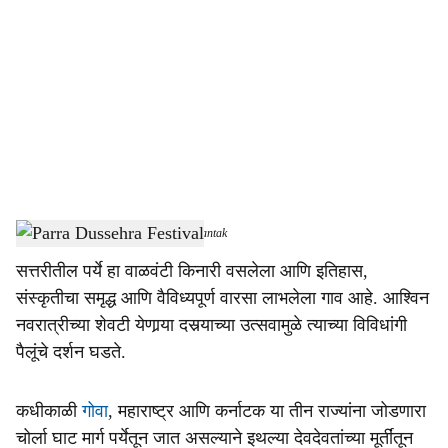
o
c
i
a
l
s
Parra Dussehra Festival
-
Dainik Gomantak
h
सत्तरीतील पर्ये हा वाळवंटी किनारी वसलेला आणि इतिहास,
a
संस्कृतीचा समृद्ध आणि वैविध्यपूर्ण वारसा लाभलेला गाव आहे. आश्विन
r
नवरात्रीच्या शेवटी येणार्‍या दसर्‍याच्या उत्सवामुळे त्याच्या विविधांगी
पैलूंचे दर्शन घडते.
e
कधीकाळी
गोवा
, महाराष्ट्र आणि कर्नाटक या तीन राज्यांना जोडणारा
चोर्ला घाट मार्ग पर्येतून जात असल्याने इथल्या देवदेवतांच्या मूर्तींतून