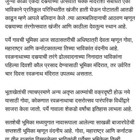
जुन्या काळी एकदा दसर्‍याच्या उत्सवात चक्क मंदिराशी संबंधित एका
भाविकाने प्रतिकूल परिस्थितीत खंजीर हाती घेऊन पोटातली आतडी
काढून म्हणे आपले बलिदान केले .त्या आत्मबलिदानाची आठवण म्हणून
दसर्‍याच्या तंरगोत्सवात खंजीर आणि काठीला देवतुल्य स्थान आहे.
पर्ये गावची भूमिका आज साठासतरीची अधिष्ठात्री देवता म्हणून गोवा,
महाराष्ट्र आणि कर्नाटकातल्या तिच्या भाविकांत वंदनीय आहे.
रवळनाथाच्या दसर्‍याची तरंगे ढोलवादनाच्या निनादात भाविकांना
पहिल्या दिवशी कौल प्रसाद देण्यासाठी भूमिका मंदिरात, तर उर्वरित
चार दिवस रवळनाथ मंदिरात उपलब्ध असतात.
भूताखेतांची त्याचप्रमाणे अन्य अतृप्त आत्म्यांची वक्रदृष्टी होऊ नये
यासाठी गोवा, कोकणात रवळनाथाचा दसरोत्सव पारंपरिक विधींद्वारे
साजरा केला जातो. पर्ये गावाला शेकडो वर्षांचा इतिहास लाभला आहे.
सतशेची भूमिका मध्ययुगात नावारूपाला आलेल्या साखळी बाजारपेठेची
सप्तशती भूमिका म्हणून वंदनीय आहे. गोवा, महाराष्ट्र आणि कर्नाटक
या तीन राज्यांत विखुरलेल्या भाविकांनी पर्येच्या भूमिकेला तिन्ही