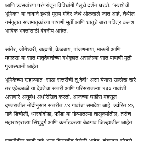
आणि उत्सवांच्या परंपरांतून विविधांगी पैलूचे दर्शन घडते. ‘सतशेची
भूमिका’ या नावाने इथले मुख्य मंदिर जेथे ओळखले जात आहे, तेथील
गर्भगृहात सप्तमातृकांच्या पाषाणी मूर्ती आणि धातूचे बारा पवित्र कलश
भाविक भक्तांसाठी वंदनीय आहेत.
सांतेर, जोगेश्वरी, बाह्मणी, केळबाय, पांजणमाया, माउली आणि
म्हाळसा या सात मातृदेवतांच्या गर्भगृहात असलेल्या सात पाषाणी मूर्ती
पुजास्थानी आहेत.
भूमिकेच्या गार्‍हाण्यात ‘साठा सत्तरीची तू देवी’ असा येणारा उल्लेख खरे
तर एकेकाळी या देवतेचा सत्तरी आणि परिसरातल्या १३० गावांशी
असणारे अनुबंध अधोरेखित करतो. आजच्या घडीस महसूल
दफ्तरातील नोंदीनुसार सत्तरीत ८४ गावांचा समावेश आहे. उर्वरित ४६
गावे डिचोली, धारबांदोडा, फोंडा या गोव्यातल्या तालुक्यांतील, तसेच
महाराष्ट्राच्या सिंधुदुर्ग आणि कर्नाटकच्या बेळगाव जिल्ह्यातील आहेत.